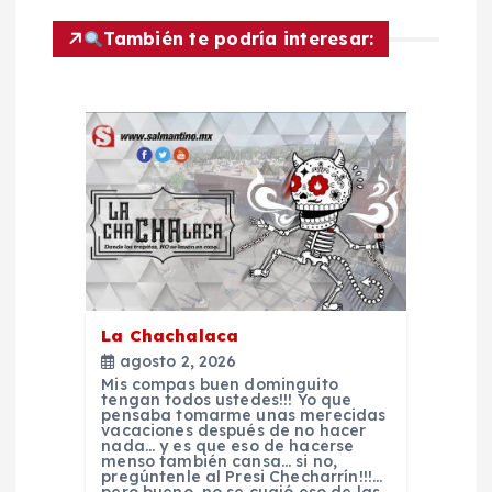
e
También te podría interesar:
g
a
c
i
ó
n
La Chachalaca
agosto 2, 2026
d
Mis compas buen dominguito
tengan todos ustedes!!! Yo que
pensaba tomarme unas merecidas
e
vacaciones después de no hacer
nada… y es que eso de hacerse
menso también cansa… si no,
pregúntenle al Presi Checharrín!!!…