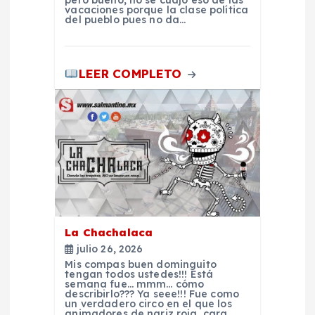
e
pero bueno, no se cuajó eso de las
vacaciones porque la clase política
del pueblo pues no da…
n
t
LEER COMPLETO
r
a
d
a
La Chachalaca
s
julio 26, 2026
Mis compas buen dominguito
tengan todos ustedes!!! Está
semana fue… mmm… cómo
describirlo??? Ya seee!!! Fue como
un verdadero circo en el que los
animadores de nariz roja, cara