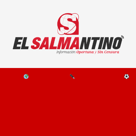
El Salmantino - medios/noticias/editorial
NAL
EL MUNDO
EDITORIALES
D