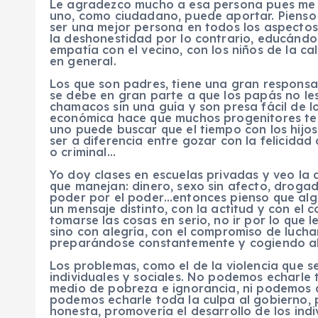
Le agradezco mucho a esa persona pues me p
uno, como ciudadano, puede aportar. Pienso 
ser una mejor persona en todos los aspectos
la deshonestidad por lo contrario, educándo
empatía con el vecino, con los niños de la ca
en general.
Los que son padres, tiene una gran responsab
se debe en gran parte a que los papás no les
chamacos sin una guía y son presa fácil de lo
económica hace que muchos progenitores ten
uno puede buscar que el tiempo con los hij
ser a diferencia entre gozar con la felicida
o criminal…
Yo doy clases en escuelas privadas y veo la 
que manejan: dinero, sexo sin afecto, drogadi
poder por el poder…entonces pienso que alg
un mensaje distinto, con la actitud y con el 
tomarse las cosas en serio, no ir por lo que
sino con alegría, con el compromiso de lucha
preparándose constantemente y cogiendo al 
Los problemas, como el de la violencia que s
individuales y sociales. No podemos echarle 
medio de pobreza e ignorancia, ni podemos q
podemos echarle toda la culpa al gobierno, 
honesta, promovería el desarrollo de los indiv