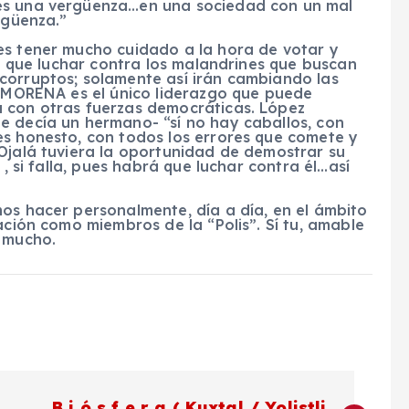
es una vergüenza…en una sociedad con un mal
rgüenza.”
es tener mucho cuidado a la hora de votar y
ay que luchar contra los malandrines que buscan
corruptos; solamente así irán cambiando las
, MORENA es el único liderazgo que puede
 con otras fuerzas democráticas. López
e decía un hermano- “sí no hay caballos, con
es honesto, con todos los errores que comete y
 Ojalá tuviera la oportunidad de demostrar su
 , si falla, pues habrá que luchar contra él…así
os hacer personalmente, día a día, en el ámbito
ación como miembros de la “Polis”. Sí tu, amable
é mucho.
B i ó s f e r a ( Kuxtal / Yolistli