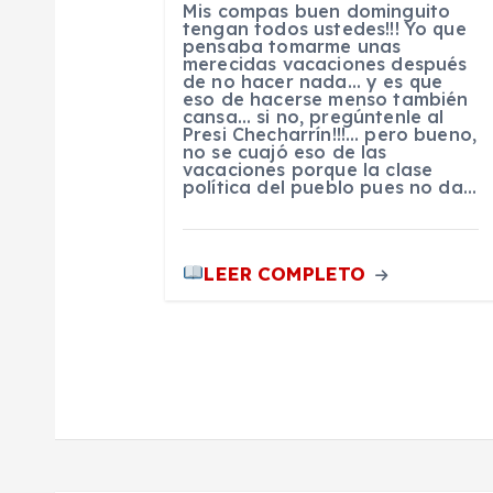
Mis compas buen dominguito
n
tengan todos ustedes!!! Yo que
pensaba tomarme unas
merecidas vacaciones después
de no hacer nada… y es que
d
eso de hacerse menso también
cansa… si no, pregúntenle al
Presi Checharrín!!!… pero bueno,
e
no se cuajó eso de las
vacaciones porque la clase
política del pueblo pues no da…
e
n
LEER COMPLETO
t
r
a