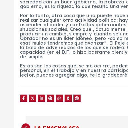
sociedad con un buen gobierno, la pobreza 
gobierno, es la riqueza lo que resulta una ve
Por lo tanto, otra cosa que uno puede hace 
realizar cualquier otra actividad política: h
ascender al poder y contra los gobernantes 
situaciones sociales. Creo que , actualmente
producir un cambio, siempre y cuando se una
Obrador no es un líder idóneo, pero -como m
esas mulas tendremos que avanzar”. El Peje 
la bola de advenedizos de los que se rodea.
capacidad (en el D.F. lo hizo bastante bien) y
de simple.
Estas son las cosas que, se me ocurre, podem
personal, en el trabajo y en nuestra particip
lector, puedes agregar algo, te lo gradecer
N
LA CHACHALACA