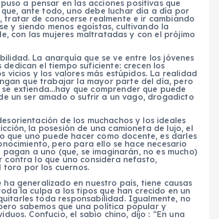
uso a pensar en las acciones positivas que
que, ante todo, uno debe luchar día a día por
, tratar de conocerse realmente e ir cambiando
se y siendo menos egoístas, cultivando la
lle, con las mujeres maltratadas y con el prójimo
ilidad. La anarquía que se ve entre los jóvenes
 dedican el tiempo suficiente: crecen los
s vicios y los valores más estúpidos. La realidad
gan que trabajar la mayor parte del día, pero
os se extienda…hay que comprender que puede
d de un ser amado o sufrir a un vago, drogadicto
desorientación de los muchachos y los ideales
cción, la posesión de una camioneta de lujo, el
o que uno puede hacer como docente, es darles
conocimiento, pero para ello se hace necesario
 le pagan a uno (que, se imaginarán, no es mucho)
r contra lo que uno considera nefasto,
toro por los cuernos.
e ha generalizado en nuestro país, tiene causas
toda la culpa a los tipos que han crecido en un
uitarles toda responsabilidad. Igualmente, no
pero sabemos que una política popular y
iduos. Confucio, el sabio chino, dijo : “En una