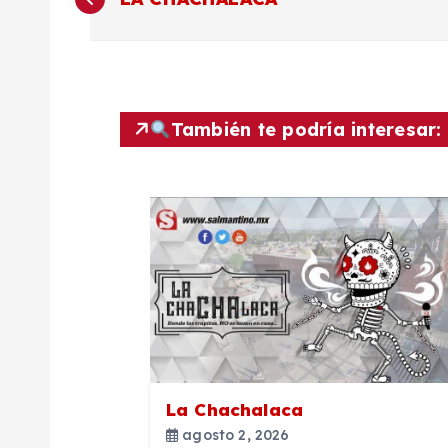
a
v
También te podría interesar:
e
g
a
c
i
La Chachalaca
ó
agosto 2, 2026