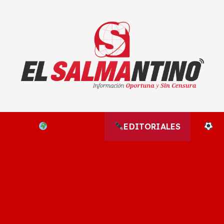
El Salmantino - medios/noticias/editorial
NAL
EL MUNDO
EDITORIALES
D