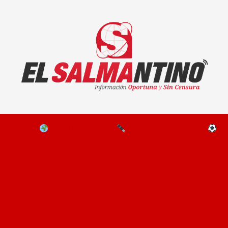
El Salmantino - medios/noticias/editorial
NAL
EL MUNDO
EDITORIALES
D