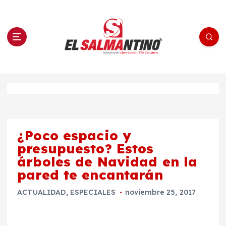
S
a
l
t
a
r
a
l
c
o
El Salmantino - medios/noticias/editorial
n
t
e
Inicio
n
i
d
o
¿Poco espacio y
presupuesto? Estos
árboles de Navidad en la
pared te encantarán
ACTUALIDAD
,
ESPECIALES
noviembre 25, 2017