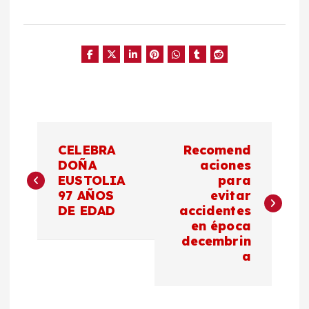
N
CELEBRA
Recomend
a
DOÑA
aciones
EUSTOLIA
para
97 AÑOS
evitar
v
DE EDAD
accidentes
en época
e
decembrin
a
g
a