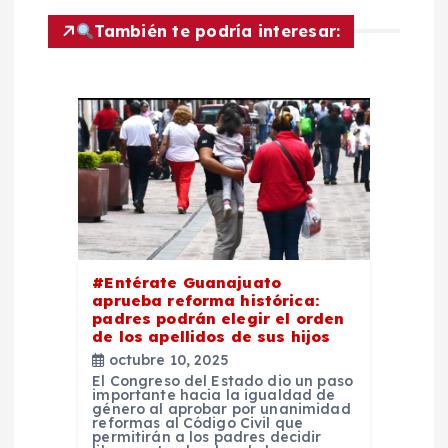
c
También te podría interesar:
i
ó
n
d
e
#Entérate Guanajuato
aprueba reforma histórica:
padres podrán elegir el orden
e
de los apellidos de sus hijos
octubre 10, 2025
n
El Congreso del Estado dio un paso
importante hacia la igualdad de
género al aprobar por unanimidad
t
reformas al Código Civil que
permitirán a los padres decidir