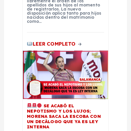
libremente el orden de los
apellidos de sus hijos al momento
r
de registrarlos. La nueva
disposición aplica tanto para hijos
nacidos dentro del matrimonio
a
como…
d
LEER COMPLETO
a
s
SE ACABÓ EL
NEPOTISMO Y LOS LUJOS;
MORENA SACA LA ESCOBA CON
UN DECÁLOGO QUE YA ES LEY
INTERNA