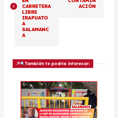
EN
CONTAMIN
CARRETERA
ACIÓN
e
LIBRE
IRAPUATO
g
A
SALAMANC
a
A
c
i
También te podría interesar:
ó
n
d
e