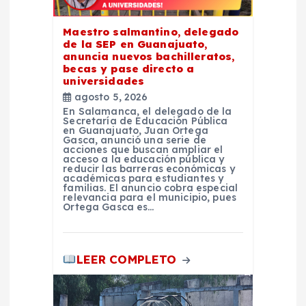
e
Maestro salmantino, delegado
de la SEP en Guanajuato,
n
anuncia nuevos bachilleratos,
becas y pase directo a
t
universidades
agosto 5, 2026
En Salamanca, el delegado de la
r
Secretaría de Educación Pública
en Guanajuato, Juan Ortega
Gasca, anunció una serie de
a
acciones que buscan ampliar el
acceso a la educación pública y
reducir las barreras económicas y
académicas para estudiantes y
d
familias. El anuncio cobra especial
relevancia para el municipio, pues
Ortega Gasca es…
a
s
LEER COMPLETO