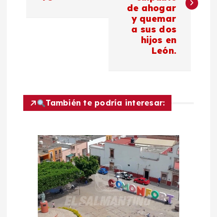
de ahogar
e
y quemar
a sus dos
g
hijos en
León.
a
c
También te podría interesar:
i
ó
n
d
e