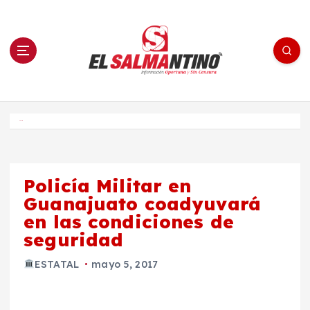
S
a
l
t
a
r
a
l
c
o
El Salmantino - medios/noticias/editorial
n
t
e
Inicio
n
i
d
o
Policía Militar en
Guanajuato coadyuvará
en las condiciones de
seguridad
ESTATAL
mayo 5, 2017