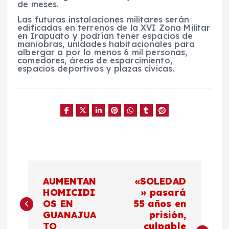
de meses.
Las futuras instalaciones militares serán
edificadas en terrenos de la XVI Zona Militar
en Irapuato y podrían tener espacios de
maniobras, unidades habitacionales para
albergar a por lo menos 6 mil personas,
comedores, áreas de esparcimiento,
espacios deportivos y plazas cívicas.
N
AUMENTAN
«SOLEDAD
a
HOMICIDI
» pasará
OS EN
55 años en
GUANAJUA
prisión,
v
TO
culpable