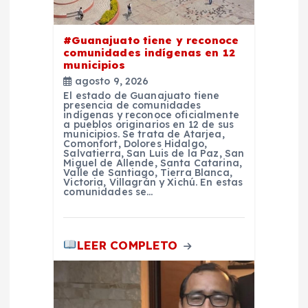
e
#Guanajuato tiene y reconoce
n
comunidades indígenas en 12
municipios
t
agosto 9, 2026
El estado de Guanajuato tiene
presencia de comunidades
r
indígenas y reconoce oficialmente
a pueblos originarios en 12 de sus
municipios. Se trata de Atarjea,
a
Comonfort, Dolores Hidalgo,
Salvatierra, San Luis de la Paz, San
Miguel de Allende, Santa Catarina,
Valle de Santiago, Tierra Blanca,
d
Victoria, Villagrán y Xichú. En estas
comunidades se…
a
LEER COMPLETO
s