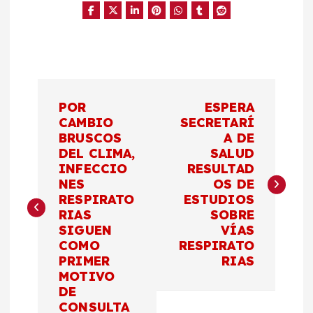
N
POR
ESPERA
a
CAMBIO
SECRETARÍ
BRUSCOS
A DE
DEL CLIMA,
SALUD
v
INFECCIO
RESULTAD
NES
OS DE
e
RESPIRATO
ESTUDIOS
RIAS
SOBRE
g
SIGUEN
VÍAS
COMO
RESPIRATO
a
PRIMER
RIAS
MOTIVO
c
DE
CONSULTA