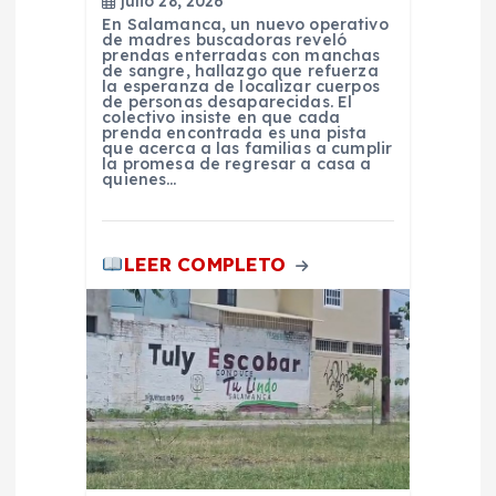
julio 28, 2026
a
En Salamanca, un nuevo operativo
de madres buscadoras reveló
prendas enterradas con manchas
d
de sangre, hallazgo que refuerza
la esperanza de localizar cuerpos
de personas desaparecidas. El
colectivo insiste en que cada
a
prenda encontrada es una pista
que acerca a las familias a cumplir
la promesa de regresar a casa a
s
quienes…
LEER COMPLETO