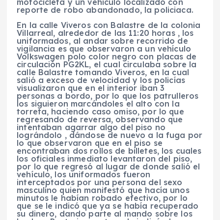
motocicleta y un vehículo localizado con
reporte de robo abandonado, la policiaca.
En la calle Viveros con Balastre de la colonia
Villarreal, alrededor de las 11:20 horas , los
uniformados, al andar sobre recorrido de
vigilancia es que observaron a un vehículo
Volkswagen polo color negro con placas de
circulación PG2KL, el cual circulaba sobre la
calle Balastre tomando Viveros, en la cual
salió a exceso de velocidad y los policías
visualizaron que en el interior iban 3
personas a bordo, por lo que los patrulleros
los siguieron marcándoles el alto con la
torreta, haciendo caso omiso, por lo que
regresando de reversa, observando que
intentaban agarrar algo del piso no
lográndolo , dándose de nuevo a la fuga por
lo que observaron que en el piso se
encontraban dos rollos de billetes, los cuales
los oficiales inmediato levantaron del piso,
por lo que regresó al lugar de donde salió el
vehículo, los uniformados fueron
interceptados por una persona del sexo
masculino quien manifestó que hacía unos
minutos le habían robado efectivo, por lo
que se le indicó que ya se había recuperado
su dinero, dando parte al mando sobre los