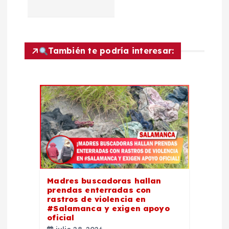
i
ó
También te podría interesar:
n
d
e
e
n
Madres buscadoras hallan
t
prendas enterradas con
rastros de violencia en
#Salamanca y exigen apoyo
r
oficial