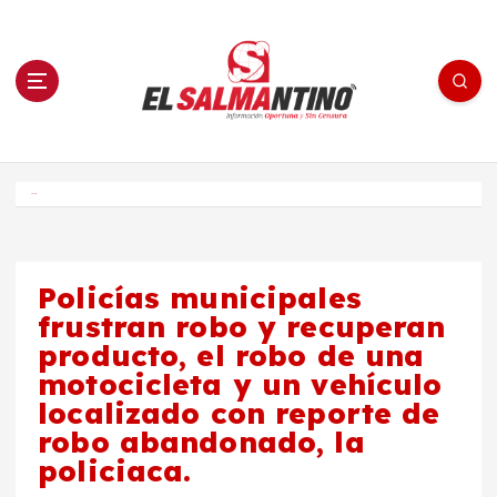
S
a
l
t
a
r
a
l
c
o
El Salmantino - medios/noticias/editorial
n
t
e
Inicio
n
i
d
o
Policías municipales
frustran robo y recuperan
producto, el robo de una
motocicleta y un vehículo
localizado con reporte de
robo abandonado, la
policiaca.