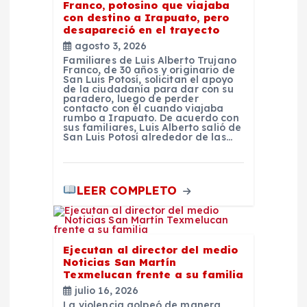
Franco, potosino que viajaba
a
con destino a Irapuato, pero
desapareció en el trayecto
d
agosto 3, 2026
Familiares de Luis Alberto Trujano
Franco, de 30 años y originario de
a
San Luis Potosí, solicitan el apoyo
de la ciudadanía para dar con su
paradero, luego de perder
contacto con él cuando viajaba
s
rumbo a Irapuato. De acuerdo con
sus familiares, Luis Alberto salió de
San Luis Potosí alrededor de las…
LEER COMPLETO
Ejecutan al director del medio
Noticias San Martín
Texmelucan frente a su familia
julio 16, 2026
La violencia golpeó de manera