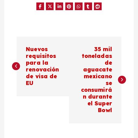
N
Nuevos
35 mil
a
requisitos
toneladas
para la
de
renovación
aguacate
v
de visa de
mexicano
EU
se
e
consumirá
n durante
g
el Super
Bowl
a
c