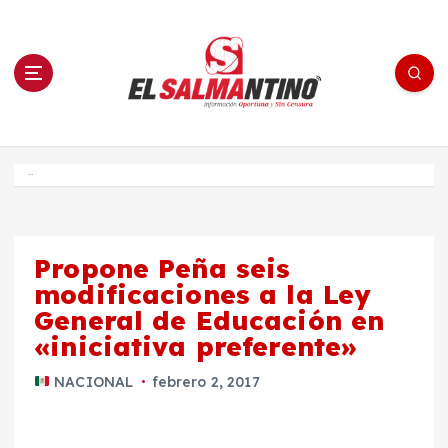
S
a
l
t
a
r
a
l
c
o
El Salmantino - medios/noticias/editorial
n
t
e
Inicio
n
i
d
o
Propone Peña seis
modificaciones a la Ley
General de Educación en
«iniciativa preferente»
NACIONAL
febrero 2, 2017