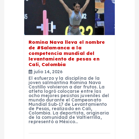
i
ó
n
Romina Nava lleva el nombre
d
de #Salamanca a la
competencia mundial del
levantamiento de pesas en
e
Cali, Colombia
julio 14, 2026
e
El esfuerzo y la disciplina de la
joven salmantina Romina Nava
Castillo volvieron a dar frutos. La
n
atleta logró colocarse entre las
ocho mejores pesistas juveniles del
mundo durante el Campeonato
Mundial Sub-17 de Levantamiento
t
de Pesas, realizado en Cali,
Colombia. La deportista, originaria
de la comunidad de Valtierrilla,
r
representó a México…