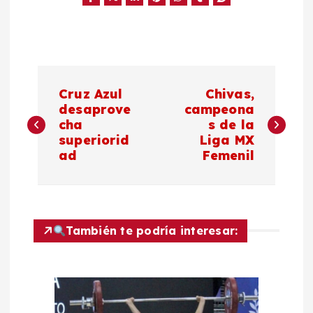
N
Cruz Azul
Chivas,
a
desaprove
campeona
cha
s de la
superiorid
Liga MX
v
ad
Femenil
e
g
También te podría interesar:
a
c