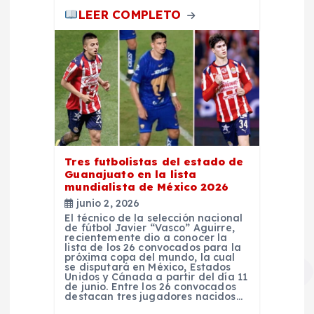
a
LEER COMPLETO
d
a
s
Tres futbolistas del estado de
Guanajuato en la lista
mundialista de México 2026
junio 2, 2026
El técnico de la selección nacional
de fútbol Javier “Vasco” Aguirre,
recientemente dio a conocer la
lista de los 26 convocados para la
próxima copa del mundo, la cual
se disputará en México, Estados
Unidos y Cánada a partir del día 11
de junio. Entre los 26 convocados
destacan tres jugadores nacidos…