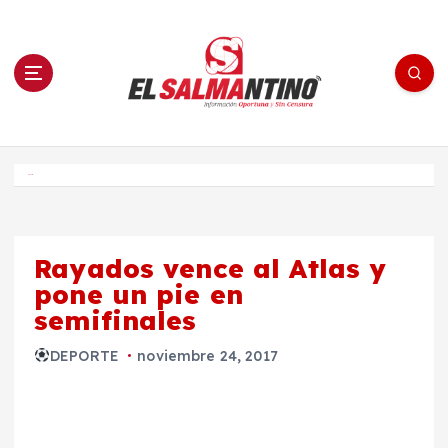
S
a
l
t
a
r
a
l
c
o
El Salmantino - medios/noticias/editorial
n
t
e
Inicio
n
i
d
o
Rayados vence al Atlas y
pone un pie en
semifinales
DEPORTE
noviembre 24, 2017