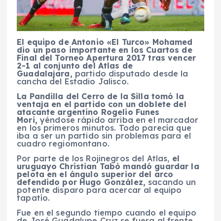
El equipo de Antonio «El Turco» Mohamed
dio un paso importante en los Cuartos de
Final del Torneo Apertura 2017 tras vencer
2-1 al conjunto del Atlas de
Guadalajara,
partido disputado desde la
cancha del Estadio Jalisco.
La Pandilla del Cerro de la Silla tomó la
ventaja en el partido con un doblete del
atacante argentino Rogelio Funes
Mori,
yéndose rápido arriba en el marcador
en los primeros minutos. Todo parecía que
iba a ser un partido sin problemas para el
cuadro regiomontano.
Por parte de los Rojinegros del Atlas,
el
uruguayo Christian Tabó mandó guardar la
pelota en el ángulo superior del arco
defendido por Hugo González,
sacando un
potente disparo para acercar al equipo
tapatío.
Fue en el segundo tiempo cuando el equipo
de José Guadalupe Cruz se fuera al frente