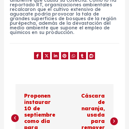
ambiente que causa su cosecha. Como lo ha
reportado RT, organizaciones ambientales
recalcaron que el cultivo extensivo de
aguacate podría provocar la tala de
grandes superficies de bosques de la región
purépecha, además de la devastación del
medio ambiente que supone el empleo de
químicos en su producción.
N
Proponen
Cáscara
a
instaurar
de
10 de
naranja,
septiembre
usada
v
como día
para
para
remover