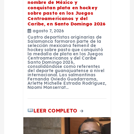
e
nombre de México y
conquistan plata en hockey
n
sobre pasto en los Juegos
Centroamericanos y del
Caribe, en Santo Domingo 2026
t
agosto 7, 2026
Cuatro deportistas originarias de
Salamanca formaron parte de la
r
selección mexicana femenil de
hockey sobre pasto que conquistó
la medalla de plata en los Juegos
a
Centroamericanos y del Caribe
Santo Domingo 2026,
consolidándose como referentes
del deporte guanajuatense a nivel
d
internacional. Las salmantinas
Fernanda Oviedo Guadarrama,
Arlette Michelle Estrada Rodríguez,
a
Naomi Monserrat…
s
LEER COMPLETO