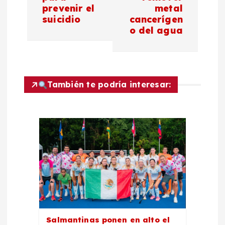
e
prevenir el
metal
suicidio
cancerígen
g
o del agua
a
c
También te podría interesar:
i
ó
n
d
e
Salmantinas ponen en alto el