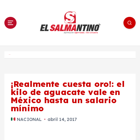
S
a
l
t
a
r
a
l
c
o
El Salmantino - medios/noticias/editorial
n
t
e
Inicio
n
i
d
o
¡Realmente cuesta oro!: el
kilo de aguacate vale en
México hasta un salario
mínimo
NACIONAL
abril 14, 2017