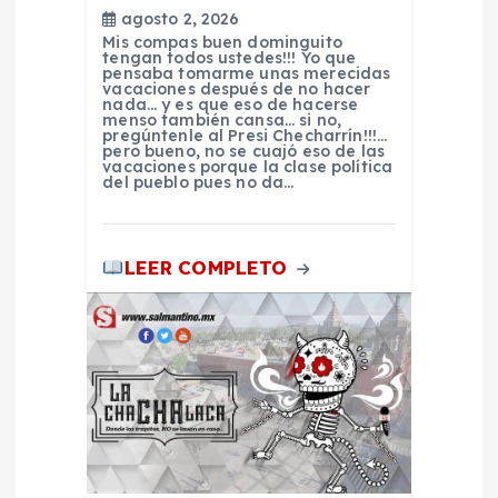
agosto 2, 2026
d
Mis compas buen dominguito
tengan todos ustedes!!! Yo que
pensaba tomarme unas merecidas
e
vacaciones después de no hacer
nada… y es que eso de hacerse
menso también cansa… si no,
pregúntenle al Presi Checharrín!!!…
e
pero bueno, no se cuajó eso de las
vacaciones porque la clase política
del pueblo pues no da…
n
t
LEER COMPLETO
r
a
d
a