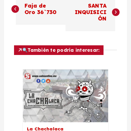
N
Faja de
SANTA
a
Oro 36`730
INQUISICI
ÓN
v
e
También te podría interesar:
g
a
c
i
ó
n
La Chachalaca