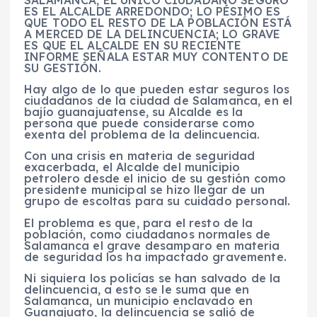
SALAMANCA, EL ÚNICO CIUDADANO SEGURO
ES EL ALCALDE ARREDONDO; LO PÉSIMO ES
QUE TODO EL RESTO DE LA POBLACIÓN ESTÁ
A MERCED DE LA DELINCUENCIA; LO GRAVE
ES QUE EL ALCALDE EN SU RECIENTE
INFORME SEÑALA ESTAR MUY CONTENTO DE
SU GESTIÓN.
Hay algo de lo que pueden estar seguros los
ciudadanos de la ciudad de Salamanca, en el
bajío guanajuatense, su Alcalde es la
persona que puede considerarse como
exenta del problema de la delincuencia.
Con una crisis en materia de seguridad
exacerbada, el Alcalde del municipio
petrolero desde el inicio de su gestión como
presidente municipal se hizo llegar de un
grupo de escoltas para su cuidado personal.
El problema es que, para el resto de la
población, como ciudadanos normales de
Salamanca el grave desamparo en materia
de seguridad los ha impactado gravemente.
Ni siquiera los policías se han salvado de la
delincuencia, a esto se le suma que en
Salamanca, un municipio enclavado en
Guanajuato, la delincuencia se salió de