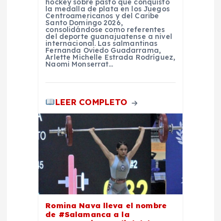
t
hockey sobre pasto que conquistó
la medalla de plata en los Juegos
Centroamericanos y del Caribe
r
Santo Domingo 2026,
consolidándose como referentes
del deporte guanajuatense a nivel
internacional. Las salmantinas
a
Fernanda Oviedo Guadarrama,
Arlette Michelle Estrada Rodríguez,
Naomi Monserrat…
d
a
LEER COMPLETO
s
Romina Nava lleva el nombre
de #Salamanca a la