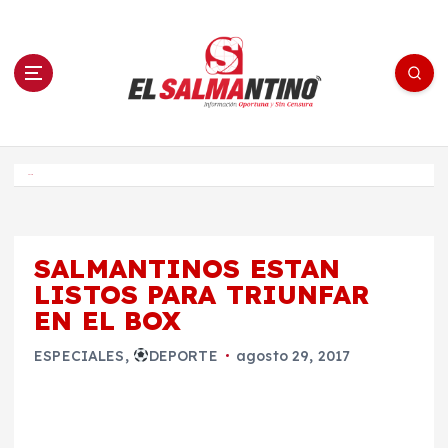
S
a
l
t
a
r
a
l
c
o
El Salmantino - medios/noticias/editorial
n
t
e
Inicio
n
i
d
o
SALMANTINOS ESTAN
LISTOS PARA TRIUNFAR
EN EL BOX
ESPECIALES
,
DEPORTE
agosto 29, 2017