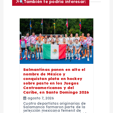
a
También te podría interesar:
c
i
ó
n
d
Salmantinas ponen en alto el
nombre de México y
e
conquistan plata en hockey
sobre pasto en los Juegos
e
Centroamericanos y del
Caribe, en Santo Domingo 2026
agosto 7, 2026
n
Cuatro deportistas originarias de
Salamanca formaron parte de la
selección mexicana femenil de