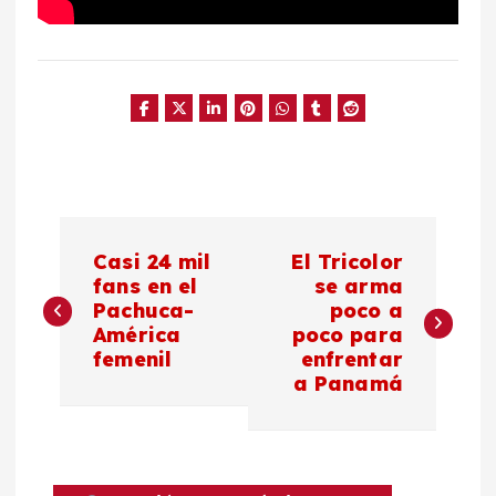
N
Casi 24 mil
El Tricolor
a
fans en el
se arma
Pachuca-
poco a
América
poco para
v
femenil
enfrentar
a Panamá
e
g