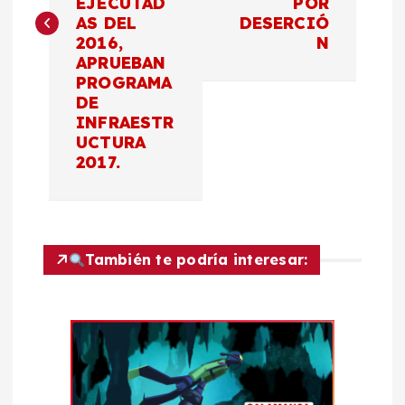
e
EJECUTAD
POR
AS DEL
DESERCIÓ
g
2016,
N
APRUEBAN
a
PROGRAMA
DE
c
INFRAESTR
UCTURA
2017.
i
ó
n
También te podría interesar:
d
e
e