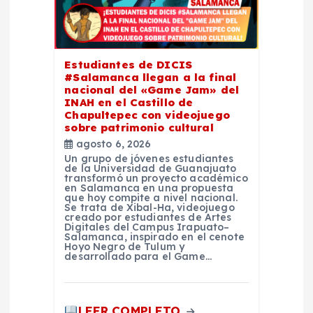
n
t
Estudiantes de DICIS
#Salamanca llegan a la final
r
nacional del «Game Jam» del
INAH en el Castillo de
Chapultepec con videojuego
a
sobre patrimonio cultural
agosto 6, 2026
d
Un grupo de jóvenes estudiantes
de la Universidad de Guanajuato
transformó un proyecto académico
en Salamanca en una propuesta
a
que hoy compite a nivel nacional.
Se trata de Xibal-Ha, videojuego
creado por estudiantes de Artes
s
Digitales del Campus Irapuato–
Salamanca, inspirado en el cenote
Hoyo Negro de Tulum y
desarrollado para el Game…
LEER COMPLETO