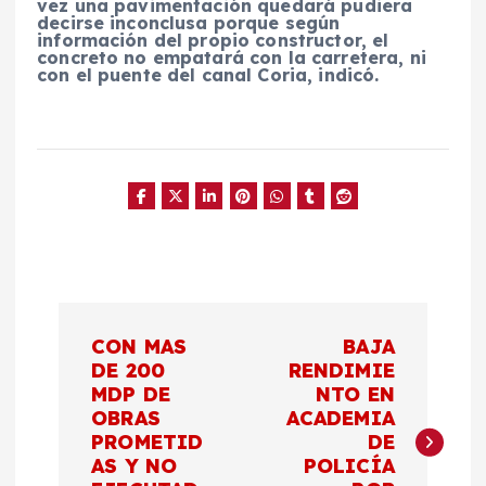
vez una pavimentación quedará pudiera
decirse inconclusa porque según
información del propio constructor, el
concreto no empatará con la carretera, ni
con el puente del canal Coria, indicó.
N
CON MAS
BAJA
a
DE 200
RENDIMIE
MDP DE
NTO EN
OBRAS
ACADEMIA
v
PROMETID
DE
AS Y NO
POLICÍA