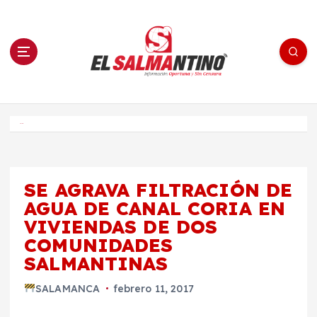
S
a
l
t
a
r
a
l
c
o
El Salmantino - medios/noticias/editorial
n
t
e
Inicio
n
i
d
o
SE AGRAVA FILTRACIÓN DE
AGUA DE CANAL CORIA EN
VIVIENDAS DE DOS
COMUNIDADES
SALMANTINAS
SALAMANCA
febrero 11, 2017