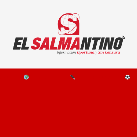
El Salmantino - medios/noticias/editorial
NAL
EL MUNDO
EDITORIALES
D