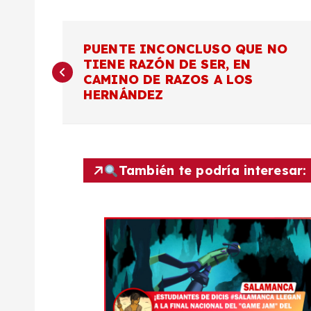
N
PUENTE INCONCLUSO QUE NO
TIENE RAZÓN DE SER, EN
a
CAMINO DE RAZOS A LOS
HERNÁNDEZ
v
e
También te podría interesar:
g
a
c