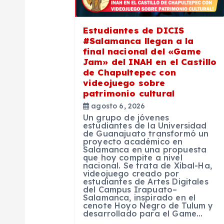
i
ó
Estudiantes de DICIS
#Salamanca llegan a la
n
final nacional del «Game
Jam» del INAH en el Castillo
de Chapultepec con
d
videojuego sobre
patrimonio cultural
e
agosto 6, 2026
Un grupo de jóvenes
estudiantes de la Universidad
e
de Guanajuato transformó un
proyecto académico en
Salamanca en una propuesta
que hoy compite a nivel
n
nacional. Se trata de Xibal-Ha,
videojuego creado por
estudiantes de Artes Digitales
t
del Campus Irapuato–
Salamanca, inspirado en el
cenote Hoyo Negro de Tulum y
desarrollado para el Game…