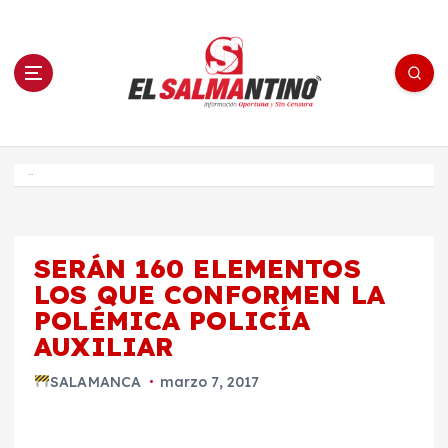
S
a
l
t
a
r
a
l
c
o
El Salmantino - medios/noticias/editorial
n
t
e
Inicio
n
i
d
o
SERÁN 160 ELEMENTOS
LOS QUE CONFORMEN LA
POLÉMICA POLICÍA
AUXILIAR
SALAMANCA
marzo 7, 2017