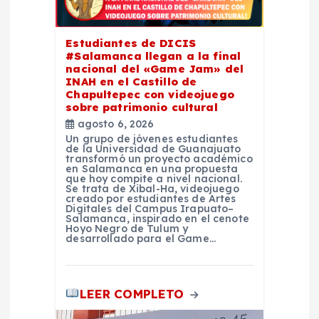
e
n
Estudiantes de DICIS
#Salamanca llegan a la final
t
nacional del «Game Jam» del
INAH en el Castillo de
Chapultepec con videojuego
r
sobre patrimonio cultural
agosto 6, 2026
a
Un grupo de jóvenes estudiantes
de la Universidad de Guanajuato
transformó un proyecto académico
d
en Salamanca en una propuesta
que hoy compite a nivel nacional.
Se trata de Xibal-Ha, videojuego
creado por estudiantes de Artes
a
Digitales del Campus Irapuato–
Salamanca, inspirado en el cenote
Hoyo Negro de Tulum y
s
desarrollado para el Game…
LEER COMPLETO