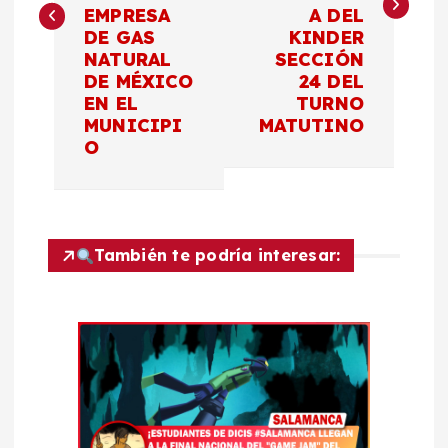
e
EMPRESA
A DEL
DE GAS
KINDER
g
NATURAL
SECCIÓN
DE MÉXICO
24 DEL
a
EN EL
TURNO
MUNICIPI
MATUTINO
c
O
i
ó
También te podría interesar:
n
d
e