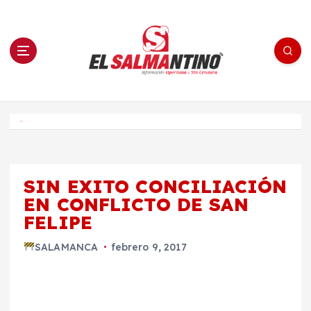
S
a
l
t
a
r
a
l
c
o
El Salmantino - medios/noticias/editorial
n
t
e
Inicio
n
i
d
o
SIN EXITO CONCILIACIÓN
EN CONFLICTO DE SAN
FELIPE
SALAMANCA
febrero 9, 2017