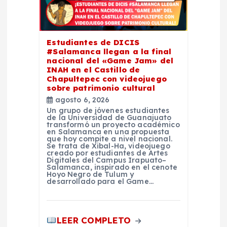
e
e
Estudiantes de DICIS
#Salamanca llegan a la final
nacional del «Game Jam» del
n
INAH en el Castillo de
Chapultepec con videojuego
sobre patrimonio cultural
t
agosto 6, 2026
Un grupo de jóvenes estudiantes
r
de la Universidad de Guanajuato
transformó un proyecto académico
en Salamanca en una propuesta
que hoy compite a nivel nacional.
a
Se trata de Xibal-Ha, videojuego
creado por estudiantes de Artes
Digitales del Campus Irapuato–
d
Salamanca, inspirado en el cenote
Hoyo Negro de Tulum y
desarrollado para el Game…
a
s
LEER COMPLETO