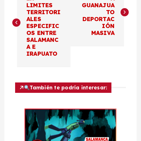
a
LIMITES
GUANAJUA
TERRITORI
TO
v
ALES
DEPORTAC
ESPECIFIC
IÓN
e
OS ENTRE
MASIVA
SALAMANC
g
A E
IRAPUATO
a
c
También te podría interesar:
i
ó
n
d