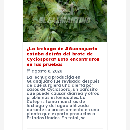
n
d
e
¿La lechuga de #Guanajuato
e
estaba detrás del brote de
Cyclospora? Esto encontraron
en las pruebas
n
agosto 8, 2026
La lechuga producida en
t
Guanajuato fue revisada después
de que surgiera una alerta por
casos de Cyclospora, un parásito
que puede causar diarrea y otros
r
problemas estomacales. La
Cofepris tomó muestras de
lechuga y del agua utilizada
a
durante su procesamiento en una
planta que exporta productos a
Estados Unidos. En total, se…
d