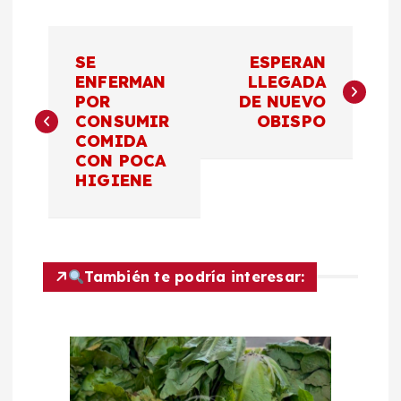
N
SE
ESPERAN
a
ENFERMAN
LLEGADA
POR
DE NUEVO
CONSUMIR
OBISPO
v
COMIDA
CON POCA
e
HIGIENE
g
a
También te podría interesar:
c
i
ó