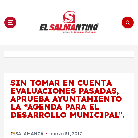
S
a
l
t
a
r
a
l
c
o
El Salmantino - medios/noticias/editorial
n
t
e
Inicio
n
i
d
o
SIN TOMAR EN CUENTA
EVALUACIONES PASADAS,
APRUEBA AYUNTAMIENTO
LA “AGENDA PARA EL
DESARROLLO MUNICIPAL”.
SALAMANCA
marzo 31, 2017