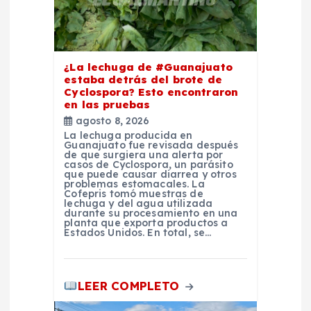
e
e
n
¿La lechuga de #Guanajuato
estaba detrás del brote de
Cyclospora? Esto encontraron
t
en las pruebas
agosto 8, 2026
r
La lechuga producida en
Guanajuato fue revisada después
de que surgiera una alerta por
a
casos de Cyclospora, un parásito
que puede causar diarrea y otros
problemas estomacales. La
Cofepris tomó muestras de
d
lechuga y del agua utilizada
durante su procesamiento en una
planta que exporta productos a
a
Estados Unidos. En total, se…
s
LEER COMPLETO