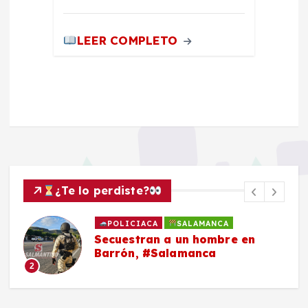
LEER COMPLETO
¿Te lo perdiste?
LAMANCA
POLICIACA
SALAMAN
n hombre en
Roban con violencia 
anca
una mujer en San Jo
Mendoza, #Salaman
3