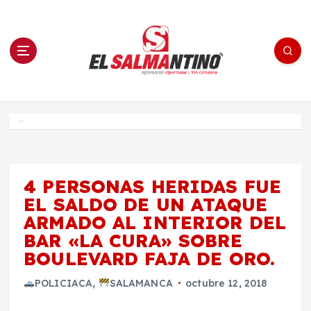
S
a
l
t
a
r
a
l
c
o
El Salmantino - medios/noticias/editorial
n
t
e
Inicio
n
i
d
o
4 PERSONAS HERIDAS FUE
EL SALDO DE UN ATAQUE
ARMADO AL INTERIOR DEL
BAR «LA CURA» SOBRE
BOULEVARD FAJA DE ORO.
POLICIACA
,
SALAMANCA
octubre 12, 2018