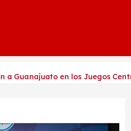
án a Guanajuato en los Juegos Cent