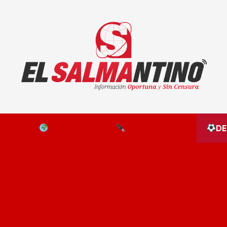
El Salmantino - medios/noticias/editorial
NAL
EL MUNDO
EDITORIALES
D