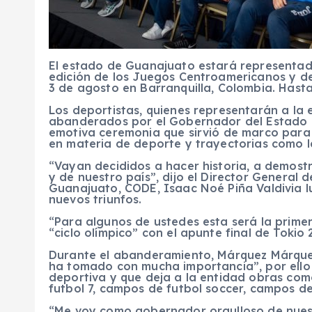
El estado de Guanajuato estará representado
edición de los Juegos Centroamericanos y del
3 de agosto en Barranquilla, Colombia. Hast
Los deportistas, quienes representarán a la 
abanderados por el Gobernador del Estado 
emotiva ceremonia que sirvió de marco para 
en materia de deporte y trayectorias como la
“Vayan decididos a hacer historia, a demostr
y de nuestro país”, dijo el Director General
Guanajuato, CODE, Isaac Noé Piña Valdivia l
nuevos triunfos.
“Para algunos de ustedes esta será la prime
“ciclo olímpico” con el apunte final de Tokio 
Durante el abanderamiento, Márquez Márquez
ha tomado con mucha importancia”, por ello se
deportiva y que deja a la entidad obras com
futbol 7, campos de futbol soccer, campos de
“Me voy como gobernador orgulloso de nues