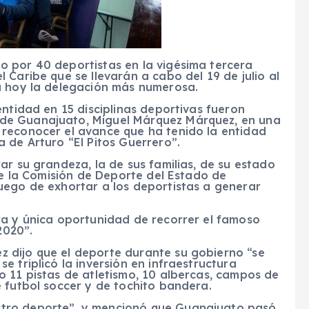
 por 40 deportistas en la vigésima tercera
 Caribe que se llevarán a cabo del 19 de julio al
a hoy la delegación más numerosa.
entidad en 15 disciplinas deportivas fueron
de Guanajuato, Miguel Márquez Márquez, en una
reconocer el avance que ha tenido la entidad
 de Arturo “El Pitos Guerrero”.
ar su grandeza, la de sus familias, de su estado
 de la Comisión de Deporte del Estado de
uego de exhortar a los deportistas a generar
ra y única oportunidad de recorrer el famoso
2020”.
 dijo que el deporte durante su gobierno “se
 triplicó la inversión en infraestructura
o 11 pistas de atletismo, 10 albercas, campos de
 futbol soccer y de tochito bandera.
tro deporte”, y mencionó que Guanajuato pasó