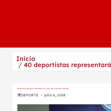
Inicio
40 deportistas representar
40 deportistas representarán a Guanajuato en los Juegos Centroamericanos y del Caribe
DEPORTE
julio 6, 2018