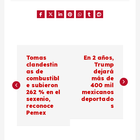
N
Tomas
En 2 años,
a
clandestin
Trump
as de
dejará
combustibl
más de
v
e subieron
400 mil
262 % en el
mexicanos
e
sexenio,
deportado
reconoce
s
g
Pemex
a