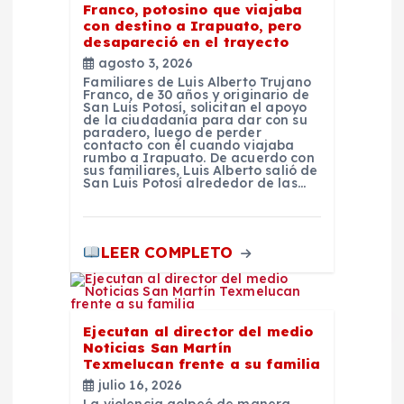
r
Franco, potosino que viajaba
con destino a Irapuato, pero
a
desapareció en el trayecto
agosto 3, 2026
d
Familiares de Luis Alberto Trujano
Franco, de 30 años y originario de
San Luis Potosí, solicitan el apoyo
de la ciudadanía para dar con su
a
paradero, luego de perder
contacto con él cuando viajaba
rumbo a Irapuato. De acuerdo con
s
sus familiares, Luis Alberto salió de
San Luis Potosí alrededor de las…
LEER COMPLETO
Ejecutan al director del medio
Noticias San Martín
Texmelucan frente a su familia
julio 16, 2026
La violencia golpeó de manera