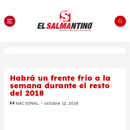
S
a
l
t
a
r
a
l
c
o
El Salmantino - medios/noticias/editorial
n
t
e
Inicio
n
i
d
o
Habrá un frente frío a la
semana durante el resto
del 2018
NACIONAL
octubre 12, 2018