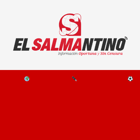
El Salmantino - medios/noticias/editorial
NAL
EL MUNDO
EDITORIALES
D