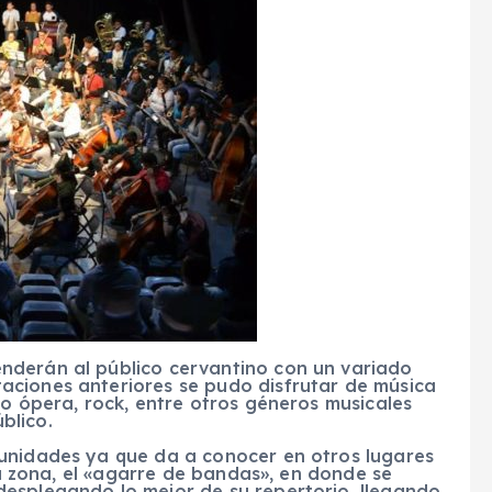
nderán al público cervantino con un variado
aciones anteriores se pudo disfrutar de música
do ópera, rock, entre otros géneros musicales
blico.
unidades ya que da a conocer en otros lugares
 la zona, el «agarre de bandas», en donde se
esplegando lo mejor de su repertorio, llegando