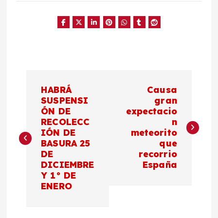
N
HABRÁ
Causa
a
SUSPENSI
gran
ÓN DE
expectacio
RECOLECC
n
v
IÓN DE
meteorito
BASURA 25
que
e
DE
recorrio
DICIEMBRE
España
g
Y 1° DE
ENERO
a