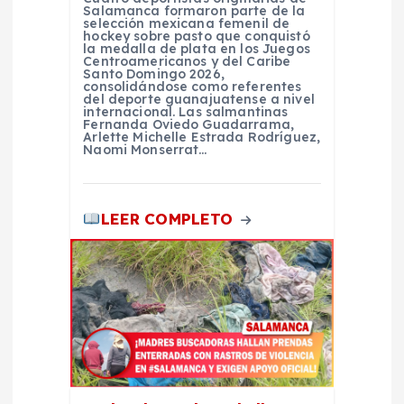
r
Salamanca formaron parte de la
selección mexicana femenil de
a
hockey sobre pasto que conquistó
la medalla de plata en los Juegos
Centroamericanos y del Caribe
Santo Domingo 2026,
d
consolidándose como referentes
del deporte guanajuatense a nivel
internacional. Las salmantinas
a
Fernanda Oviedo Guadarrama,
Arlette Michelle Estrada Rodríguez,
Naomi Monserrat…
s
LEER COMPLETO