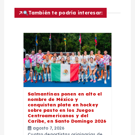
c
También te podría interesar:
i
ó
n
d
e
e
Salmantinas ponen en alto el
nombre de México y
n
conquistan plata en hockey
sobre pasto en los Juegos
Centroamericanos y del
t
Caribe, en Santo Domingo 2026
agosto 7, 2026
Cuatro deportistas originarias de