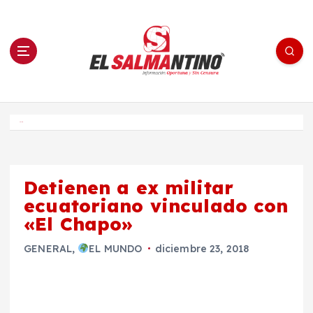
S
a
l
t
a
r
a
l
c
o
El Salmantino - medios/noticias/editorial
n
t
e
Inicio
n
i
d
o
Detienen a ex militar
ecuatoriano vinculado con
«El Chapo»
GENERAL
,
EL MUNDO
diciembre 23, 2018