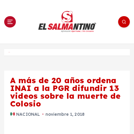
S
a
l
t
a
r
a
l
c
o
El Salmantino - medios/noticias/editorial
n
t
e
Inicio
n
i
d
o
A más de 20 años ordena
INAI a la PGR difundir 13
videos sobre la muerte de
Colosio
NACIONAL
noviembre 1, 2018