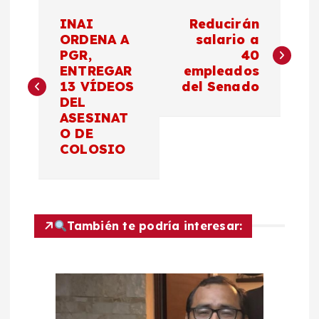
N
INAI
Reducirán
a
ORDENA A
salario a
PGR,
40
ENTREGAR
empleados
v
13 VÍDEOS
del Senado
DEL
e
ASESINAT
O DE
g
COLOSIO
a
c
También te podría interesar:
i
ó