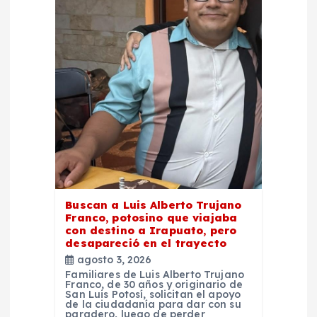
n
d
e
e
n
t
r
Buscan a Luis Alberto Trujano
Franco, potosino que viajaba
con destino a Irapuato, pero
a
desapareció en el trayecto
agosto 3, 2026
d
Familiares de Luis Alberto Trujano
Franco, de 30 años y originario de
San Luis Potosí, solicitan el apoyo
de la ciudadanía para dar con su
paradero, luego de perder