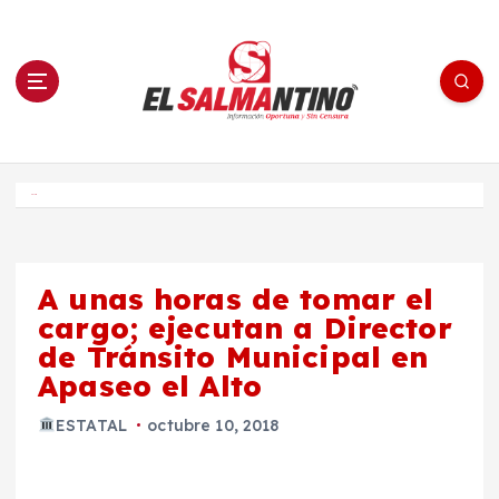
S
a
l
t
a
r
a
l
c
o
El Salmantino - medios/noticias/editorial
n
t
e
Inicio
n
i
d
o
A unas horas de tomar el
cargo; ejecutan a Director
de Tránsito Municipal en
Apaseo el Alto
ESTATAL
octubre 10, 2018