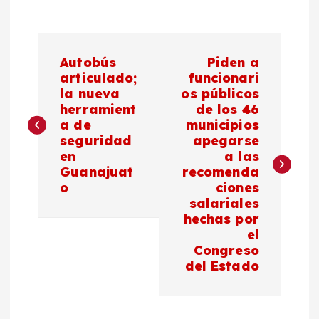
N
Autobús
Piden a
a
articulado;
funcionari
la nueva
os públicos
herramient
de los 46
v
a de
municipios
seguridad
apegarse
e
en
a las
Guanajuat
recomenda
g
o
ciones
salariales
a
hechas por
el
c
Congreso
del Estado
i