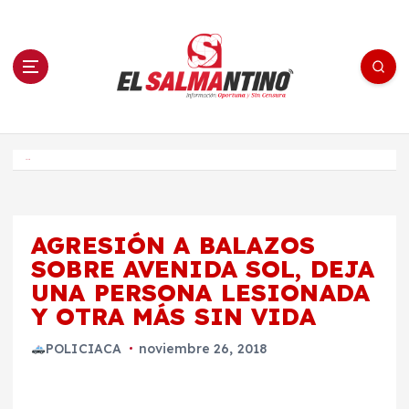
S
a
l
t
a
r
a
l
c
o
El Salmantino - medios/noticias/editorial
n
t
e
Inicio
n
i
d
o
AGRESIÓN A BALAZOS
SOBRE AVENIDA SOL, DEJA
UNA PERSONA LESIONADA
Y OTRA MÁS SIN VIDA
POLICIACA
noviembre 26, 2018