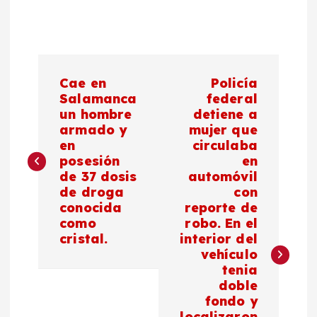
N
Cae en
Policía
a
Salamanca
federal
un hombre
detiene a
armado y
mujer que
v
en
circulaba
posesión
en
e
de 37 dosis
automóvil
de droga
con
g
conocida
reporte de
como
robo. En el
a
cristal.
interior del
vehículo
c
tenia
doble
fondo y
i
localizaron