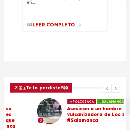
en…
LEER COMPLETO
¿Te lo perdiste?
POLICIACA
SALAMANCA
Asesinan a un hombre en
vulcanizadora de Los Sauces,
#Salamanca
3