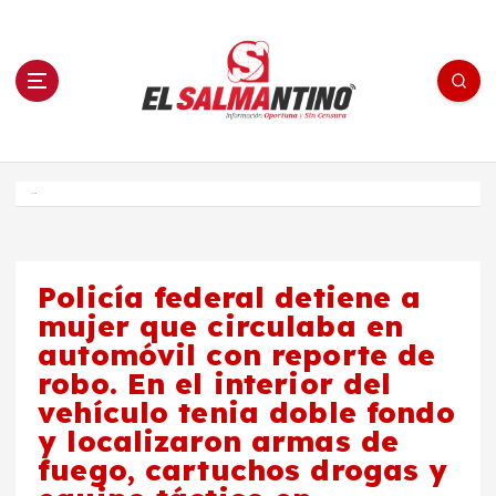
S
a
l
t
a
r
a
l
c
o
El Salmantino - medios/noticias/editorial
n
t
e
Inicio
n
i
d
o
Policía federal detiene a
mujer que circulaba en
automóvil con reporte de
robo. En el interior del
vehículo tenia doble fondo
y localizaron armas de
fuego, cartuchos drogas y