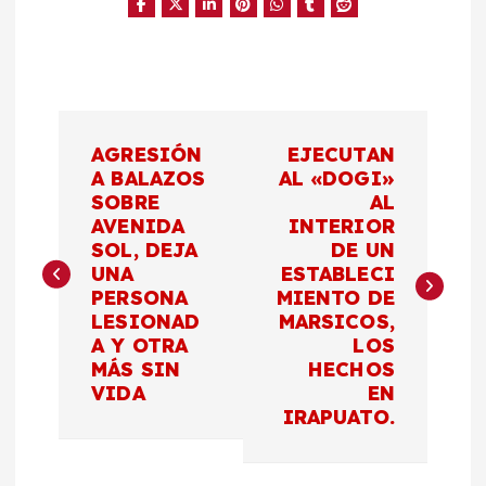
N
AGRESIÓN
EJECUTAN
a
A BALAZOS
AL «DOGI»
SOBRE
AL
AVENIDA
INTERIOR
v
SOL, DEJA
DE UN
UNA
ESTABLECI
e
PERSONA
MIENTO DE
LESIONAD
MARSICOS,
g
A Y OTRA
LOS
MÁS SIN
HECHOS
a
VIDA
EN
IRAPUATO.
c