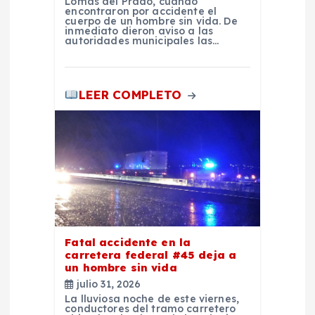
a
Lomas del Prado, cuando
encontraron por accidente el
cuerpo de un hombre sin vida. De
inmediato dieron aviso a las
d
autoridades municipales las…
a
LEER COMPLETO
s
Fatal accidente en la
carretera federal #45 deja a
un hombre sin vida
julio 31, 2026
La lluviosa noche de este viernes,
conductores del tramo carretero