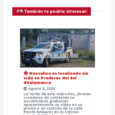
i
También te podría interesar:
ó
n
d
e
e
Masculino es localizado sin
n
vida en Praderas del Sol
#Salamanca
agosto 5, 2026
t
La tarde de este miércoles, jóvenes
creadores de contenido se
encontraban grabando
r
aparentemente un vídeo en un
predio a un costado de la calle
Monte Amberes en la colonia