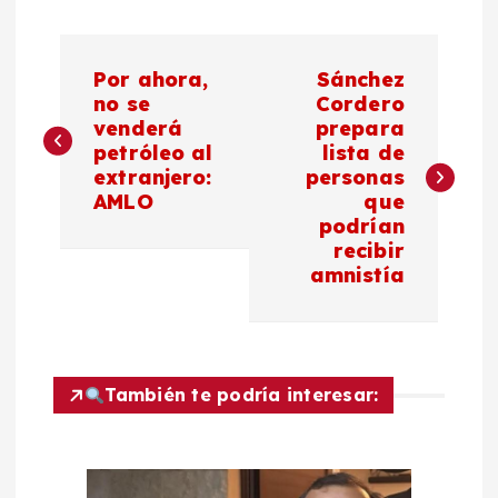
N
Por ahora,
Sánchez
a
no se
Cordero
venderá
prepara
petróleo al
lista de
v
extranjero:
personas
AMLO
que
e
podrían
recibir
g
amnistía
a
c
También te podría interesar:
i
ó