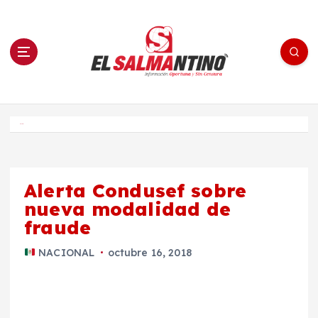
S
a
l
t
a
r
a
l
c
o
El Salmantino - medios/noticias/editorial
n
t
e
Inicio
n
i
d
o
Alerta Condusef sobre
nueva modalidad de
fraude
NACIONAL
octubre 16, 2018