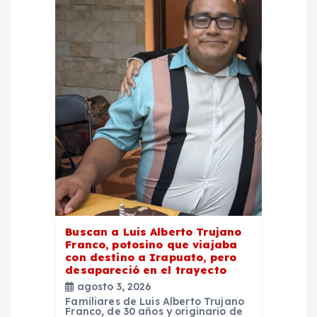
n
d
e
e
n
t
r
Buscan a Luis Alberto Trujano
Franco, potosino que viajaba
con destino a Irapuato, pero
a
desapareció en el trayecto
agosto 3, 2026
d
Familiares de Luis Alberto Trujano
Franco, de 30 años y originario de