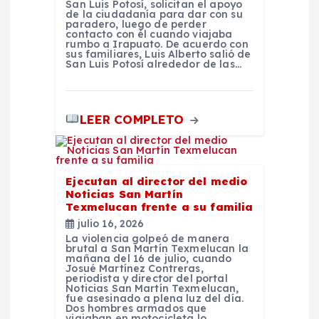
San Luis Potosí, solicitan el apoyo
de la ciudadanía para dar con su
a
paradero, luego de perder
contacto con él cuando viajaba
rumbo a Irapuato. De acuerdo con
s
sus familiares, Luis Alberto salió de
San Luis Potosí alrededor de las…
LEER COMPLETO
Ejecutan al director del medio
Noticias San Martín
Texmelucan frente a su familia
julio 16, 2026
La violencia golpeó de manera
brutal a San Martín Texmelucan la
mañana del 16 de julio, cuando
Josué Martínez Contreras,
periodista y director del portal
Noticias San Martín Texmelucan,
fue asesinado a plena luz del día.
Dos hombres armados que
viajaban en motocicleta lo