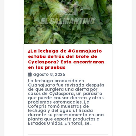
e
n
t
r
¿La lechuga de #Guanajuato
estaba detrás del brote de
a
Cyclospora? Esto encontraron
en las pruebas
d
agosto 8, 2026
La lechuga producida en
Guanajuato fue revisada después
a
de que surgiera una alerta por
casos de Cyclospora, un parásito
que puede causar diarrea y otros
problemas estomacales. La
s
Cofepris tomó muestras de
lechuga y del agua utilizada
durante su procesamiento en una
planta que exporta productos a
Estados Unidos. En total, se…