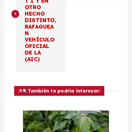
T 1 Y EN
e
OTRO
HECHO
g
DISTINTO,
RAFAGUEA
a
N
VEHÍCULO
c
OFICIAL
DE LA
(AIC)
i
ó
n
También te podría interesar:
d
e