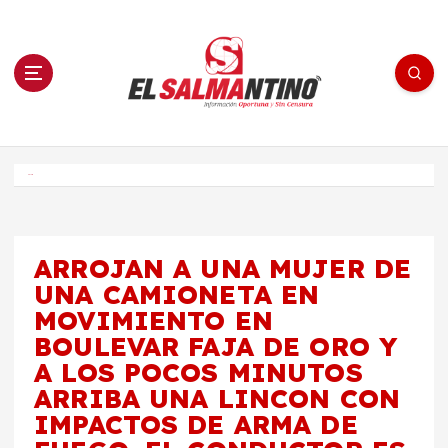
S
a
l
t
a
r
a
l
c
o
El Salmantino - medios/noticias/editorial
n
t
e
Inicio
n
i
d
o
ARROJAN A UNA MUJER DE
UNA CAMIONETA EN
MOVIMIENTO EN
BOULEVAR FAJA DE ORO Y
A LOS POCOS MINUTOS
ARRIBA UNA LINCON CON
IMPACTOS DE ARMA DE