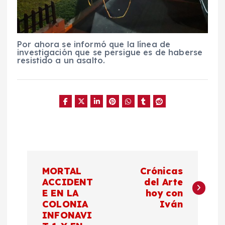
Por ahora se informó que la línea de
investigación que se persigue es de haberse
resistido a un asalto.
N
MORTAL
Crónicas
a
ACCIDENT
del Arte
E EN LA
hoy con
COLONIA
Iván
v
INFONAVI