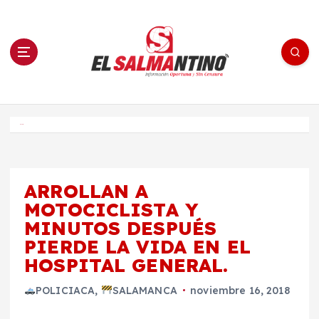
S
a
l
t
a
r
a
l
c
o
El Salmantino - medios/noticias/editorial
n
t
e
Inicio
n
i
d
o
ARROLLAN A
MOTOCICLISTA Y
MINUTOS DESPUÉS
PIERDE LA VIDA EN EL
HOSPITAL GENERAL.
POLICIACA
,
SALAMANCA
noviembre 16, 2018