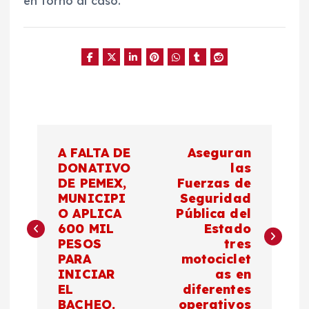
en torno al caso.
N
A FALTA DE
Aseguran
a
DONATIVO
las
DE PEMEX,
Fuerzas de
MUNICIPI
Seguridad
v
O APLICA
Pública del
600 MIL
Estado
e
PESOS
tres
PARA
motociclet
g
INICIAR
as en
EL
diferentes
BACHEO.
operativos