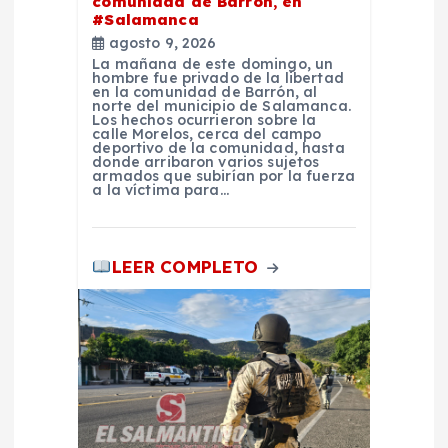
comunidad de Barrón, en
#Salamanca
r
agosto 9, 2026
La mañana de este domingo, un
a
hombre fue privado de la libertad
en la comunidad de Barrón, al
norte del municipio de Salamanca.
Los hechos ocurrieron sobre la
d
calle Morelos, cerca del campo
deportivo de la comunidad, hasta
donde arribaron varios sujetos
a
armados que subirían por la fuerza
a la víctima para…
s
LEER COMPLETO