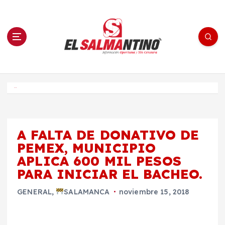
S
a
l
t
a
r
a
l
c
o
El Salmantino - medios/noticias/editorial
n
t
e
Inicio
n
i
d
o
A FALTA DE DONATIVO DE
PEMEX, MUNICIPIO
APLICA 600 MIL PESOS
PARA INICIAR EL BACHEO.
GENERAL
,
SALAMANCA
noviembre 15, 2018