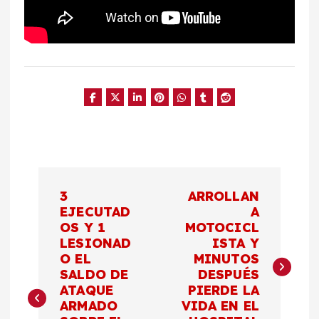
N
3
ARROLLAN
a
EJECUTAD
A
OS Y 1
MOTOCICL
LESIONAD
ISTA Y
v
O EL
MINUTOS
SALDO DE
DESPUÉS
e
ATAQUE
PIERDE LA
ARMADO
VIDA EN EL