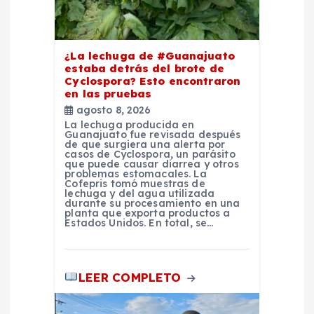
t
¿La lechuga de #Guanajuato
r
estaba detrás del brote de
Cyclospora? Esto encontraron
a
en las pruebas
agosto 8, 2026
La lechuga producida en
d
Guanajuato fue revisada después
de que surgiera una alerta por
casos de Cyclospora, un parásito
a
que puede causar diarrea y otros
problemas estomacales. La
Cofepris tomó muestras de
lechuga y del agua utilizada
s
durante su procesamiento en una
planta que exporta productos a
Estados Unidos. En total, se…
LEER COMPLETO