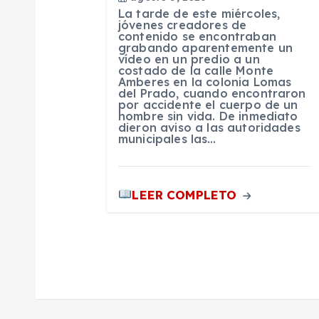
La tarde de este miércoles,
d
jóvenes creadores de
contenido se encontraban
grabando aparentemente un
vídeo en un predio a un
e
costado de la calle Monte
Amberes en la colonia Lomas
del Prado, cuando encontraron
e
por accidente el cuerpo de un
hombre sin vida. De inmediato
dieron aviso a las autoridades
municipales las…
n
t
LEER COMPLETO
r
a
d