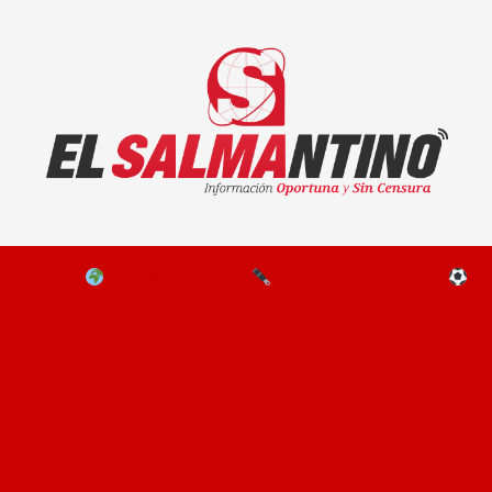
El Salmantino - medios/noticias/editorial
NAL
EL MUNDO
EDITORIALES
D