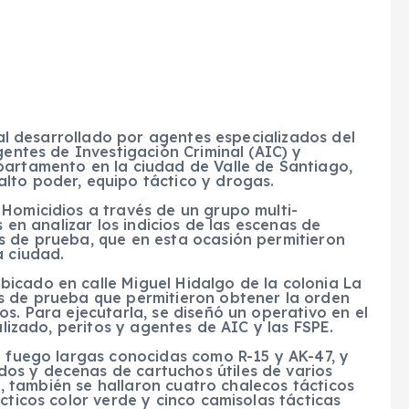
cial desarrollado por agentes especializados del
gentes de Investigación Criminal (AIC) y
partamento en la ciudad de Valle de Santiago,
lto poder, equipo táctico y drogas.
Homicidios a través de un grupo multi-
s en analizar los indicios de las escenas de
s de prueba, que en esta ocasión permitieron
a ciudad.
icado en calle Miguel Hidalgo de la colonia La
s de prueba que permitieron obtener la orden
s. Para ejecutarla, se diseñó un operativo en el
alizado, peritos y agentes de AIC y las FSPE.
e fuego largas conocidas como R-15 y AK-47, y
os y decenas de cartuchos útiles de varios
al, también se hallaron cuatro chalecos tácticos
cticos color verde y cinco camisolas tácticas