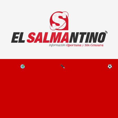
El Salmantino - medios/noticias/editorial
NAL
EL MUNDO
EDITORIALES
D