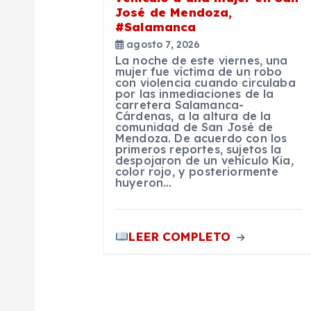
d
José de Mendoza,
#Salamanca
e
agosto 7, 2026
La noche de este viernes, una
e
mujer fue víctima de un robo
con violencia cuando circulaba
por las inmediaciones de la
carretera Salamanca-
n
Cárdenas, a la altura de la
comunidad de San José de
Mendoza. De acuerdo con los
t
primeros reportes, sujetos la
despojaron de un vehículo Kia,
color rojo, y posteriormente
huyeron…
r
a
LEER COMPLETO
d