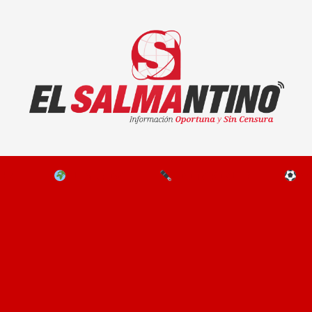
El Salmantino - medios/noticias/editorial
NAL
EL MUNDO
EDITORIALES
D