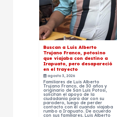
ó
n
d
e
Buscan a Luis Alberto
Trujano Franco, potosino
e
que viajaba con destino a
Irapuato, pero desapareció
en el trayecto
n
agosto 3, 2026
Familiares de Luis Alberto
t
Trujano Franco, de 30 años y
originario de San Luis Potosí,
solicitan el apoyo de la
ciudadanía para dar con su
r
paradero, luego de perder
contacto con él cuando viajaba
rumbo a Irapuato. De acuerdo
con sus familiares, Luis Alberto