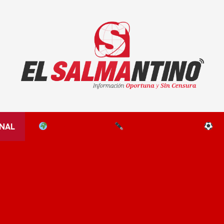
El Salmantino - medios/noticias/editorial
NAL
EL MUNDO
EDITORIALES
D