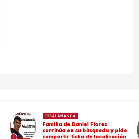
SALAMANCA
Familia de Daniel Flores
continúa en su búsqueda y pide
compartir ficha de localización
3