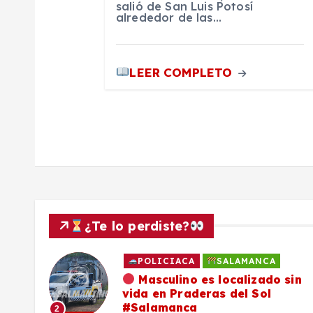
a
salió de San Luis Potosí
alrededor de las…
d
a
LEER COMPLETO
s
¿Te lo perdiste?
POLICIACA
SALAMANCA
ado
Masculino es localizado sin
vida en Praderas del Sol
os,
#Salamanca
2