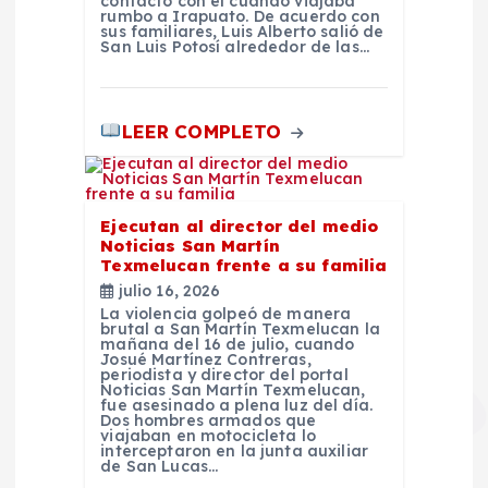
contacto con él cuando viajaba
rumbo a Irapuato. De acuerdo con
s
sus familiares, Luis Alberto salió de
San Luis Potosí alrededor de las…
LEER COMPLETO
Ejecutan al director del medio
Noticias San Martín
Texmelucan frente a su familia
julio 16, 2026
La violencia golpeó de manera
brutal a San Martín Texmelucan la
mañana del 16 de julio, cuando
Josué Martínez Contreras,
periodista y director del portal
Noticias San Martín Texmelucan,
fue asesinado a plena luz del día.
Dos hombres armados que
viajaban en motocicleta lo
interceptaron en la junta auxiliar
de San Lucas…