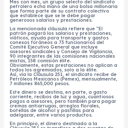
Mes con mes, un grupo selecto del sindicato
petrolero echa mano de una bolsa millonaria
que forma parte de su contrato colectivo
que establece que se le debe pagar
generosos salarios y prestaciones.
L
a mencionada cláusula refiere que “El
patrón pagará los salarios y prestaciones,
viáticos, ayuda para transporte y gastos
conexos foráneos a 73 funcionarios del
Comité Ejecutivo General que incluye
asesores sindicales y Consejo de Vigilancia,
90 integrantes de las comisiones nacionales
mixtas, 158 comisión élite.
Obviamente, estas prestaciones no aplican a
todos los agremiados, solo a la élite
.
Así, vía la Cláusula 251, el sindicato recibe de
Petróleos Mexicanos (Pemex), mensualmente,
7 millones 865,000 pesos.
Este dinero se destina, en parte, a gasto
corriente, recibos de luz y agua, cuantiosos
pagos a asesores, pero también para pagar
cremas antiarrugas, arreglos florales,
botellas de alcohol y pastillas para
adelgazar, entre varios productos.
En principio, el dinero destinado a la
Cláusula 251 se transfiere a dos cuentas de