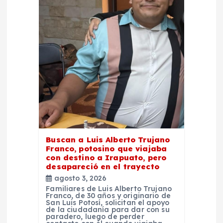
n
d
e
e
n
t
r
Buscan a Luis Alberto Trujano
Franco, potosino que viajaba
con destino a Irapuato, pero
a
desapareció en el trayecto
agosto 3, 2026
d
Familiares de Luis Alberto Trujano
Franco, de 30 años y originario de
San Luis Potosí, solicitan el apoyo
de la ciudadanía para dar con su
a
paradero, luego de perder