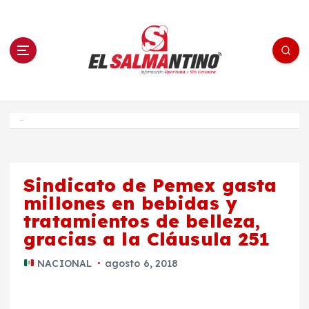
S
a
l
t
a
r
a
l
c
o
El Salmantino - medios/noticias/editorial
n
t
e
Inicio
n
i
d
o
Sindicato de Pemex gasta
millones en bebidas y
tratamientos de belleza,
gracias a la Cláusula 251
NACIONAL
agosto 6, 2018