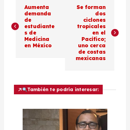
N
Aumenta
Se forman
a
demanda
dos
de
ciclones
estudiante
tropicales
v
s de
en el
Medicina
Pacífico;
e
en México
uno cerca
de costas
g
mexicanas
a
c
También te podría interesar:
i
ó