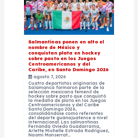
e
e
n
Salmantinas ponen en alto el
nombre de México y
t
conquistan plata en hockey
sobre pasto en los Juegos
Centroamericanos y del
r
Caribe, en Santo Domingo 2026
agosto 7, 2026
a
Cuatro deportistas originarias de
Salamanca formaron parte de la
selección mexicana femenil de
hockey sobre pasto que conquistó
d
la medalla de plata en los Juegos
Centroamericanos y del Caribe
Santo Domingo 2026,
a
consolidándose como referentes
del deporte guanajuatense a nivel
internacional. Las salmantinas
Fernanda Oviedo Guadarrama,
s
Arlette Michelle Estrada Rodríguez,
Naomi Monserrat…