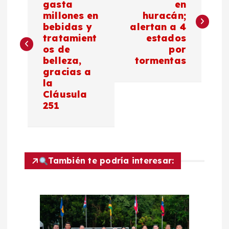
gasta
en
millones en
huracán;
v
bebidas y
alertan a 4
tratamient
estados
e
os de
por
belleza,
tormentas
g
gracias a
la
a
Cláusula
251
c
i
También te podría interesar:
ó
n
d