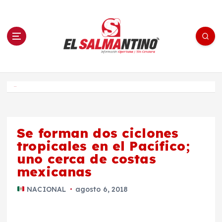
S
a
l
t
a
r
a
l
c
o
El Salmantino - medios/noticias/editorial
n
t
e
Inicio
n
i
d
o
Se forman dos ciclones
tropicales en el Pacífico;
uno cerca de costas
mexicanas
NACIONAL
agosto 6, 2018