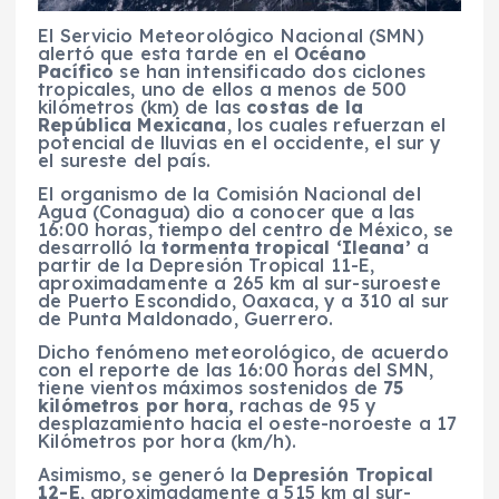
El Servicio Meteorológico Nacional (SMN)
alertó que esta tarde en el
Océano
Pacífico
se han intensificado dos ciclones
tropicales, uno de ellos a menos de 500
kilómetros (km) de las
costas de la
República Mexicana
, los cuales refuerzan el
potencial de lluvias en el occidente, el sur y
el sureste del país.
El organismo de la Comisión Nacional del
Agua (Conagua) dio a conocer que a las
16:00 horas, tiempo del centro de México, se
desarrolló la
tormenta tropical ‘Ileana’
a
partir de la Depresión Tropical 11-E,
aproximadamente a 265 km al sur-suroeste
de Puerto Escondido, Oaxaca, y a 310 al sur
de Punta Maldonado, Guerrero.
Dicho fenómeno meteorológico, de acuerdo
con el reporte de las 16:00 horas del SMN,
tiene vientos máximos sostenidos de
75
kilómetros por hora,
rachas de 95 y
desplazamiento hacia el oeste-noroeste a 17
Kilómetros por hora (km/h).
Asimismo, se generó la
Depresión Tropical
12-E
, aproximadamente a 515 km al sur-