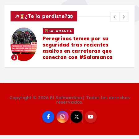
¿Te lo perdiste?
SALAMANCA
Peregrinos temen por su
seguridad tras recientes
asaltos en carreteras que
conectan con #Salamanca
2
Copyright © 2026 El Salmantino | Todos los derechos
reservados.
Social Media Auto Publish
Powered By :
XYZScripts.com