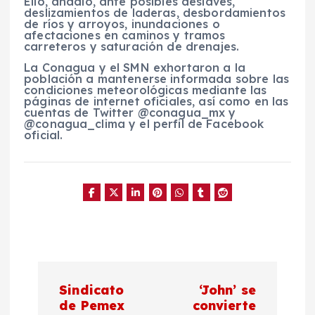
Ello, añadió, ante posibles deslaves,
deslizamientos de laderas, desbordamientos
de ríos y arroyos, inundaciones o
afectaciones en caminos y tramos
carreteros y saturación de drenajes.
La Conagua y el SMN exhortaron a la
población a mantenerse informada sobre las
condiciones meteorológicas mediante las
páginas de internet oficiales, así como en las
cuentas de Twitter @conagua_mx y
@conagua_clima y el perfil de Facebook
oficial.
N
Sindicato
‘John’ se
a
de Pemex
convierte