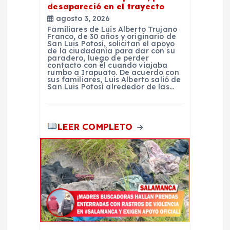
t
desapareció en el trayecto
agosto 3, 2026
r
Familiares de Luis Alberto Trujano
Franco, de 30 años y originario de
San Luis Potosí, solicitan el apoyo
a
de la ciudadanía para dar con su
paradero, luego de perder
contacto con él cuando viajaba
rumbo a Irapuato. De acuerdo con
d
sus familiares, Luis Alberto salió de
San Luis Potosí alrededor de las…
a
s
LEER COMPLETO