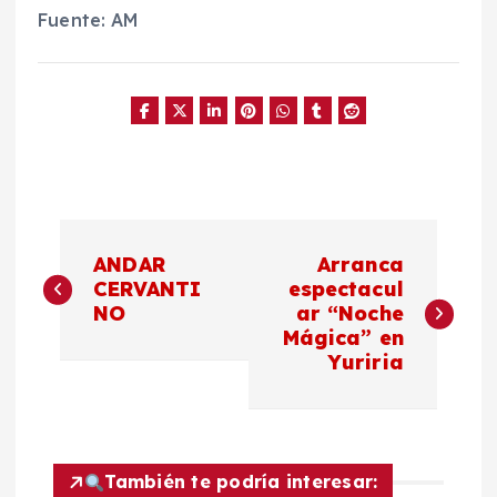
Fuente: AM
N
ANDAR
Arranca
a
CERVANTI
espectacul
NO
ar “Noche
Mágica” en
v
Yuriria
e
g
También te podría interesar: