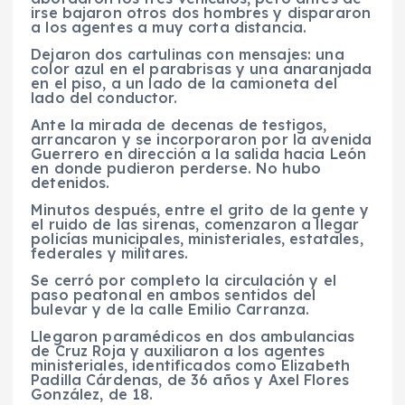
irse bajaron otros dos hombres y
dispararon
a los agentes
a muy
corta distancia.
Dejaron dos cartulinas con mensajes: una
color azul en el parabrisas y una anaranjada
en el piso, a un lado de la camioneta del
lado del conductor.
Ante la mirada de decenas de testigos,
arrancaron y
se incorporaron
por la
avenida
Guerrero
en dirección a la
salida hacia León
en donde pudieron perderse.
No hubo
detenidos.
Minutos después, entre el grito de la gente y
el ruido de las sirenas, comenzaron a
llegar
policías municipales,
ministeriales,
estatales,
federales
y
militares.
Se cerró por completo la circulación y el
paso peatonal en ambos sentidos del
bulevar y de la calle Emilio Carranza.
Llegaron
paramédicos
en dos ambulancias
de
Cruz Roja
y auxiliaron a los agentes
ministeriales, identificados como
Elizabeth
Padilla Cárdenas, de 36 años
y
Axel Flores
González,
de 18.