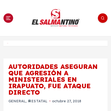
S
a
l
t
a
r
a
l
c
o
El Salmantino - medios/noticias/editorial
n
t
e
Inicio
n
i
d
o
AUTORIDADES ASEGURAN
QUE AGRESIÓN A
MINISTERIALES EN
IRAPUATO, FUE ATAQUE
DIRECTO
GENERAL
,
ESTATAL
octubre 27, 2018