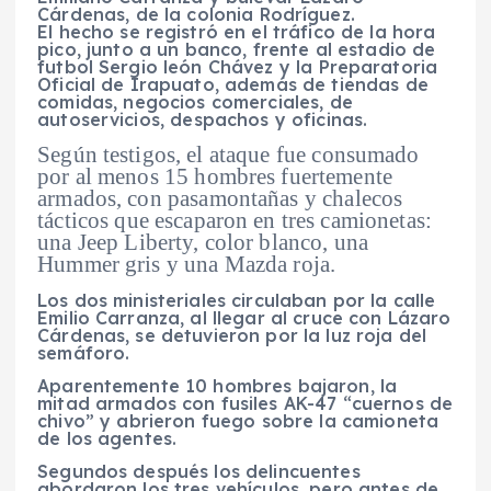
Cárdenas
, de la
colonia Rodríguez
.
E
l hecho se registró en el
tráfico de la hora
pico
, junto a un
banco
, frente al
estadio de
futbol Sergio león Chávez
y la
Preparatoria
Oficial de Irapuato
, además de
tiendas
de
comidas,
negocios
comerciales, de
autoservicios,
despachos
y
oficinas.
Según testigos, el
ataque
fue consumado
por al menos 15
hombres fuertemente
armados, con
pasamontañas
y
chalecos
tácticos
que escaparon en tres camionetas:
una
Jeep Liberty, color blanco, una
Hummer gris y una Mazda roja.
Los dos ministeriales
circulaban
por la calle
Emilio Carranza, al llegar al cruce con Lázaro
Cárdenas, se detuvieron por la
luz roja del
semáforo.
Aparentemente 10 hombres bajaron, la
mitad
armados con fusiles AK-47 “cuernos de
chivo”
y
abrieron fuego
sobre la camioneta
de los agentes.
Segundos después los delincuentes
abordaron los tres vehículos
, pero antes de