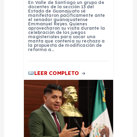
r
En Valle de Santiago un grupo de
docentes de la sección 13 del
Estado de Guanajuato sé
manifestaron pacíficamente ante
a
el senador guanajuatense
Emmanuel Reyes. Quienes
aprovecharon su visita durante la
d
celebración de los juegos
magisteriales para sacar una
manta que contenía su rechazo a
la propuesta de modificación de
a
reforma a…
s
LEER COMPLETO