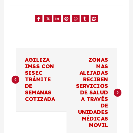
N
AGILIZA
ZONAS
a
IMSS CON
MAS
SISEC
ALEJADAS
TRÁMITE
RECIBEN
v
DE
SERVICIOS
SEMANAS
DE SALUD
e
COTIZADA
A TRAVÉS
DE
g
UNIDADES
MÉDICAS
a
MOVIL