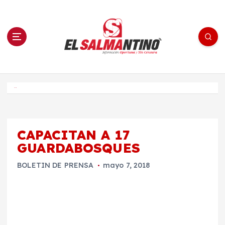
S
a
l
t
a
r
a
l
c
o
El Salmantino - medios/noticias/editorial
n
t
e
Inicio
n
i
d
o
CAPACITAN A 17
GUARDABOSQUES
BOLETIN DE PRENSA
mayo 7, 2018