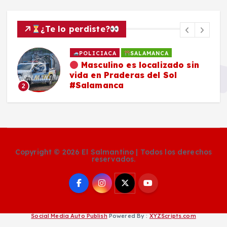
¿Te lo perdiste?
POLICIACA
SALAMANCA
Masculino es localizado sin
vida en Praderas del Sol
#Salamanca
2
Copyright © 2026 El Salmantino | Todos los derechos
reservados.
Social Media Auto Publish
Powered By :
XYZScripts.com