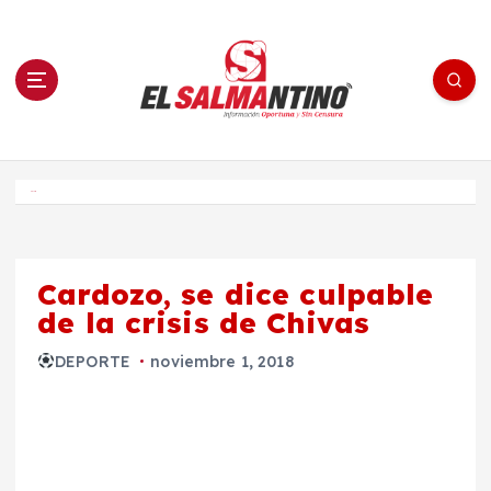
S
a
l
t
a
r
a
l
c
o
El Salmantino - medios/noticias/editorial
n
t
e
Inicio
n
i
d
o
Cardozo, se dice culpable
de la crisis de Chivas
DEPORTE
noviembre 1, 2018