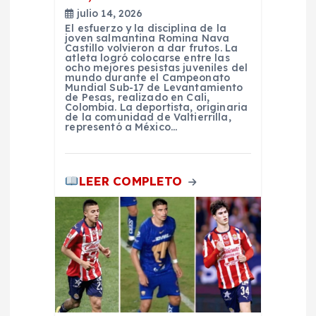
e
julio 14, 2026
El esfuerzo y la disciplina de la
e
joven salmantina Romina Nava
Castillo volvieron a dar frutos. La
atleta logró colocarse entre las
ocho mejores pesistas juveniles del
n
mundo durante el Campeonato
Mundial Sub-17 de Levantamiento
de Pesas, realizado en Cali,
t
Colombia. La deportista, originaria
de la comunidad de Valtierrilla,
representó a México…
r
a
LEER COMPLETO
d
a
s