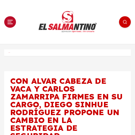
S
a
l
t
a
r
a
l
c
o
El Salmantino - medios/noticias/editorial
n
t
e
Inicio
n
i
d
o
CON ALVAR CABEZA DE
VACA Y CARLOS
ZAMARRIPA FIRMES EN SU
CARGO, DIEGO SINHUE
RODRÍGUEZ PROPONE UN
CAMBIO EN LA
ESTRATEGIA DE