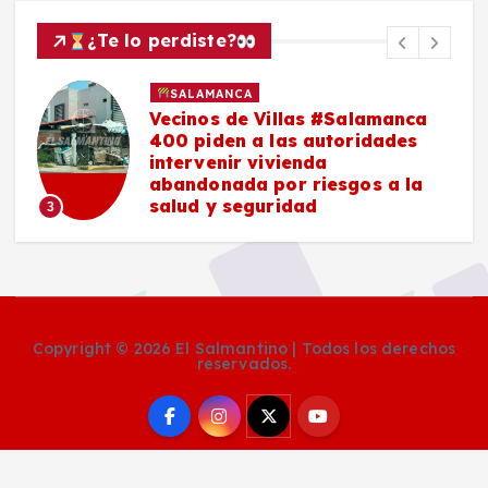
¿Te lo perdiste?
SALAMANCA
n
Vecinos de Villas #Salamanca
400 piden a las autoridades
intervenir vivienda
abandonada por riesgos a la
salud y seguridad
3
Copyright © 2026 El Salmantino | Todos los derechos
reservados.
Social Media Auto Publish
Powered By :
XYZScripts.com