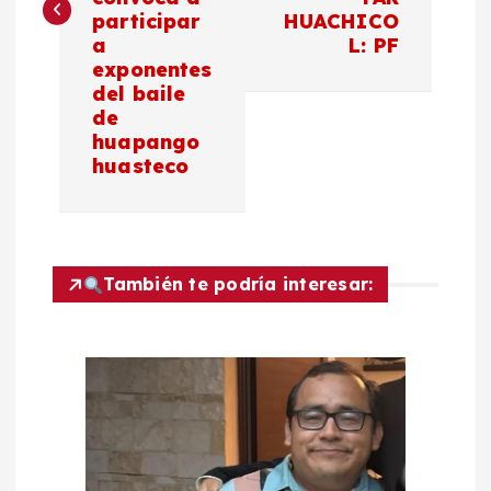
participar
HUACHICO
g
a
L: PF
exponentes
a
del baile
de
c
huapango
huasteco
i
ó
También te podría interesar:
n
d
e
e