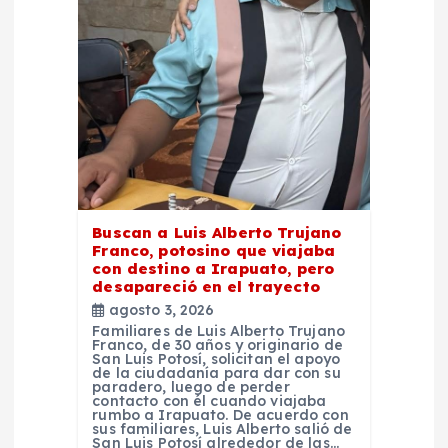
n
t
r
a
d
Buscan a Luis Alberto Trujano
Franco, potosino que viajaba
a
con destino a Irapuato, pero
desapareció en el trayecto
agosto 3, 2026
s
Familiares de Luis Alberto Trujano
Franco, de 30 años y originario de
San Luis Potosí, solicitan el apoyo
de la ciudadanía para dar con su
paradero, luego de perder
contacto con él cuando viajaba
rumbo a Irapuato. De acuerdo con
sus familiares, Luis Alberto salió de
San Luis Potosí alrededor de las…