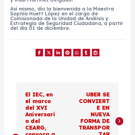
Así mismo, dio la bienvenida a la Maestra
Sophía Huett López en el cargo de
Comisionada de la Unidad de Análisis y
Estrategia de Seguridad Ciudadana, a partir
del día 01 de diciembre.
N
El IEC, en
UBER SE
a
el marco
CONVIERT
del XVI
E EN
Aniversari
NUEVA
v
o del
FORMA DE
CEARG,
TRANSPOR
e
convoca a
TAR