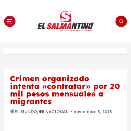
S
a
l
t
a
r
a
l
c
o
El Salmantino - medios/noticias/editorial
n
t
e
Inicio
n
i
d
o
Crimen organizado
intenta «contratar» por 20
mil pesos mensuales a
migrantes
EL MUNDO
,
NACIONAL
noviembre 3, 2018