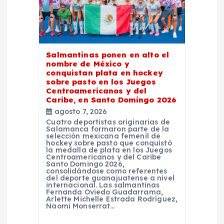
d
e
Salmantinas ponen en alto el
e
nombre de México y
conquistan plata en hockey
n
sobre pasto en los Juegos
Centroamericanos y del
Caribe, en Santo Domingo 2026
t
agosto 7, 2026
Cuatro deportistas originarias de
Salamanca formaron parte de la
r
selección mexicana femenil de
hockey sobre pasto que conquistó
la medalla de plata en los Juegos
a
Centroamericanos y del Caribe
Santo Domingo 2026,
consolidándose como referentes
del deporte guanajuatense a nivel
d
internacional. Las salmantinas
Fernanda Oviedo Guadarrama,
Arlette Michelle Estrada Rodríguez,
a
Naomi Monserrat…