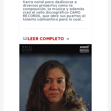
n
tierra natal para dedicarse a
diversos proyectos como la
composición, la música y además
t
creó el sello discográfico CAMO
RÉCORDS, que abre sus puertas al
talento salmantino para lo cual…
r
a
LEER COMPLETO
d
a
s