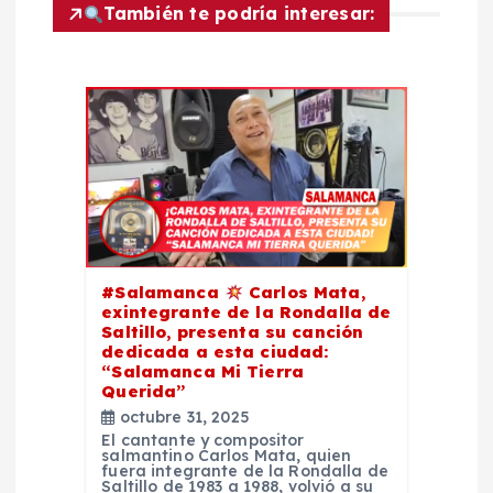
g
También te podría interesar:
a
c
i
ó
n
#Salamanca
Carlos Mata,
exintegrante de la Rondalla de
d
Saltillo, presenta su canción
dedicada a esta ciudad:
“Salamanca Mi Tierra
e
Querida”
octubre 31, 2025
e
El cantante y compositor
salmantino Carlos Mata, quien
fuera integrante de la Rondalla de
Saltillo de 1983 a 1988, volvió a su