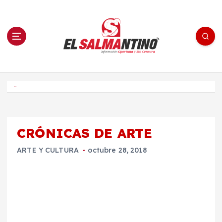
S
a
l
t
a
r
a
l
c
o
El Salmantino - medios/noticias/editorial
n
t
e
Inicio
n
i
d
o
CRÓNICAS DE ARTE
ARTE Y CULTURA
octubre 28, 2018