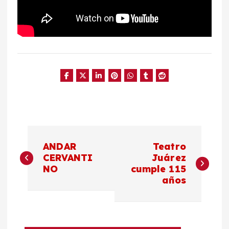
N
ANDAR
Teatro
a
CERVANTI
Juárez
NO
cumple 115
años
v
e