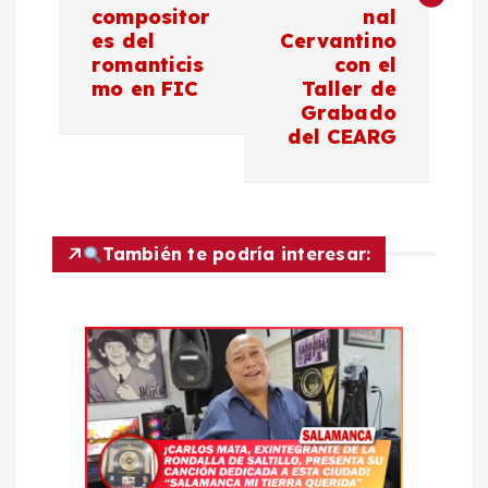
compositor
nal
g
es del
Cervantino
romanticis
con el
a
mo en FIC
Taller de
Grabado
c
del CEARG
i
ó
También te podría interesar:
n
d
e
e