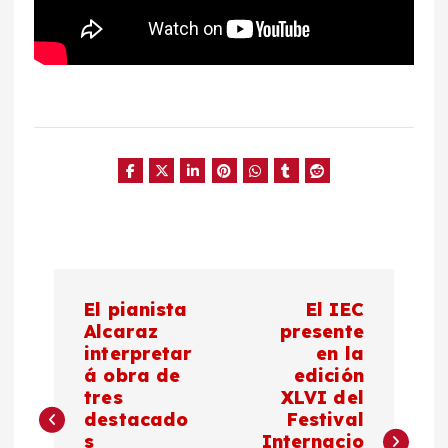
N
El pianista
El IEC
a
Alcaraz
presente
interpretar
en la
á obra de
edición
v
tres
XLVI del
destacado
Festival
e
s
Internacio