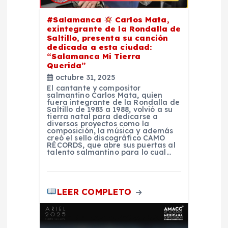
n
#Salamanca
Carlos Mata,
exintegrante de la Rondalla de
t
Saltillo, presenta su canción
dedicada a esta ciudad:
“Salamanca Mi Tierra
r
Querida”
octubre 31, 2025
a
El cantante y compositor
salmantino Carlos Mata, quien
fuera integrante de la Rondalla de
d
Saltillo de 1983 a 1988, volvió a su
tierra natal para dedicarse a
diversos proyectos como la
composición, la música y además
a
creó el sello discográfico CAMO
RÉCORDS, que abre sus puertas al
talento salmantino para lo cual…
s
LEER COMPLETO