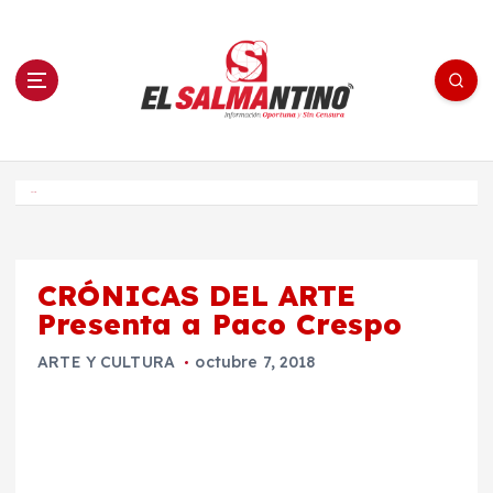
S
a
l
t
a
r
a
l
c
o
El Salmantino - medios/noticias/editorial
n
t
e
Inicio
n
i
d
o
CRÓNICAS DEL ARTE
Presenta a Paco Crespo
ARTE Y CULTURA
octubre 7, 2018