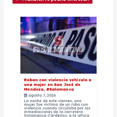
i
ó
n
d
e
e
n
Roban con violencia vehículo a
una mujer en San José de
Mendoza, #Salamanca
t
agosto 7, 2026
La noche de este viernes, una
r
mujer fue víctima de un robo con
violencia cuando circulaba por las
inmediaciones de la carretera
Salamanca-Cárdenas, a la altura