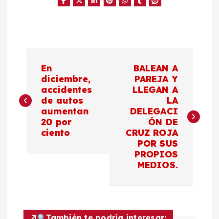
N
En
BALEAN A
a
diciembre,
PAREJA Y
accidentes
LLEGAN A
de autos
LA
v
aumentan
DELEGACI
20 por
ÓN DE
e
ciento
CRUZ ROJA
POR SUS
g
PROPIOS
MEDIOS.
a
c
También te podría interesar: