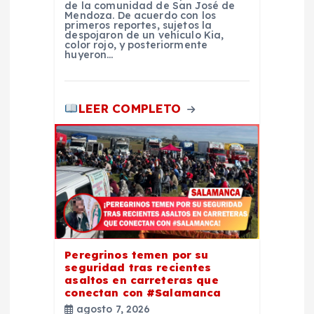
a
de la comunidad de San José de
Mendoza. De acuerdo con los
primeros reportes, sujetos la
d
despojaron de un vehículo Kia,
color rojo, y posteriormente
huyeron…
a
s
LEER COMPLETO
Peregrinos temen por su
seguridad tras recientes
asaltos en carreteras que
conectan con #Salamanca
agosto 7, 2026