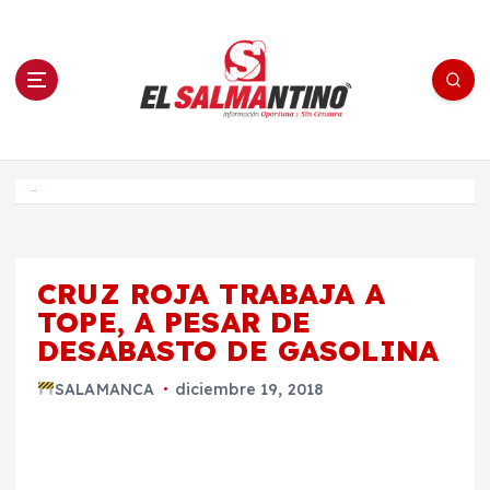
S
a
l
t
a
r
a
l
c
o
El Salmantino - medios/noticias/editorial
n
t
e
Inicio
n
i
d
o
CRUZ ROJA TRABAJA A
TOPE, A PESAR DE
DESABASTO DE GASOLINA
SALAMANCA
diciembre 19, 2018