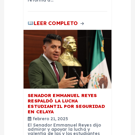
s
LEER COMPLETO
SENADOR EMMANUEL REYES
RESPALDÓ LA LUCHA
ESTUDIANTIL POR SEGURIDAD
EN CELAYA
febrero 21, 2025
El Senador Emmanuel Reyes dijo
admirar y apoyar la lucha y
valentía de las y los estudiantes