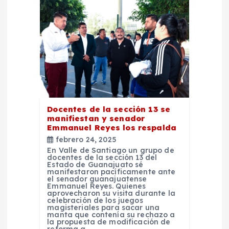
d
e
e
n
t
Docentes de la sección 13 se
manifiestan y senador
Emmanuel Reyes los respalda
r
febrero 24, 2025
En Valle de Santiago un grupo de
a
docentes de la sección 13 del
Estado de Guanajuato sé
manifestaron pacíficamente ante
d
el senador guanajuatense
Emmanuel Reyes. Quienes
aprovecharon su visita durante la
celebración de los juegos
a
magisteriales para sacar una
manta que contenía su rechazo a
la propuesta de modificación de
reforma a…