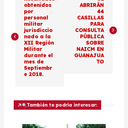
a
obtenidos
ABRIRÁN
por
44
personal
CASILLAS
v
militar
PARA
jurisdiccio
CONSULTA
e
nado a la
PÚBLICA
XII Región
SOBRE
g
Militar
NAICM EN
durante el
GUANAJUA
a
mes de
TO
Septiembr
c
e 2018.
i
ó
También te podría interesar:
n