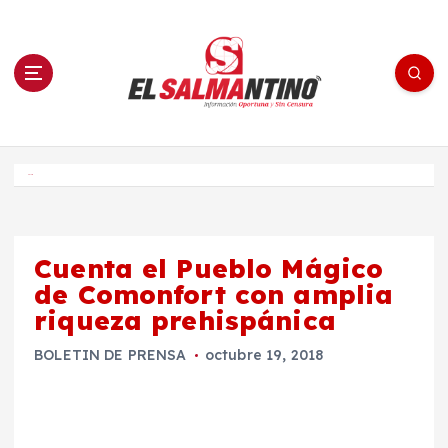
S
a
l
t
a
r
a
l
c
o
El Salmantino - medios/noticias/editorial
n
t
e
Inicio
n
i
d
o
Cuenta el Pueblo Mágico
de Comonfort con amplia
riqueza prehispánica
BOLETIN DE PRENSA
octubre 19, 2018