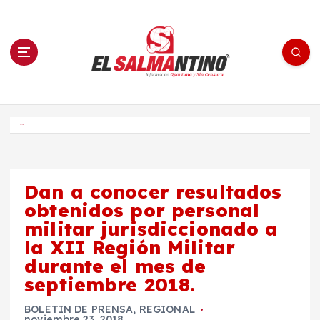
S
a
l
t
a
r
a
l
c
o
El Salmantino - medios/noticias/editorial
n
t
e
Inicio
n
i
d
o
Dan a conocer resultados
obtenidos por personal
militar jurisdiccionado a
la XII Región Militar
durante el mes de
septiembre 2018.
BOLETIN DE PRENSA
,
REGIONAL
noviembre 23, 2018