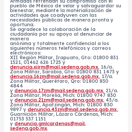
Armadas refrendan su compromiso con el
pueblo de México de velar y salvaguardar su
bienestar, mediante la materialización de
actividades que coadyuven con las
necesidades públicas de manera pronta y
oportuna.
Se agradece la colaboración de la
ciudadanía por su apoyo al denunciar de
manera
anónima y totalmente confidencial a los
siguientes números telefónicos y correos
electrónicos:
XII Región Militar, Irapuato, Gto: 01800 831
1521, 01462 626 1725 y
denuncia.xiirm@mail.sedena
.
gob.mx
, 16/a.
Zona Militar, Sarabia, Gto: 01800 831 1473 y
denuncia.16zm@mail.sedena.gob
.
mx
, 17/a.
Zona Militar, Querétaro, Qro: 01800 830
4844
y
denuncia.17zm@mail.sedena.gob
.
mx
, 21/a.
Zona Militar, Morelia, Mich: 01800 9747 830
y
denuncia.21zm@mail.sedena.gob
.
mx
, 43/a.
Zona Militar, Apatzingán, Mich: 01800 830
9897 y
denuncia.43zm@mail.sedena.gob
.
mx
,
Guarnición Militar, Lázaro Cárdenas, Mich:
01753 537 1151
y
denuncia.gmlcardenas@mail.
sedena.gob.mx
.