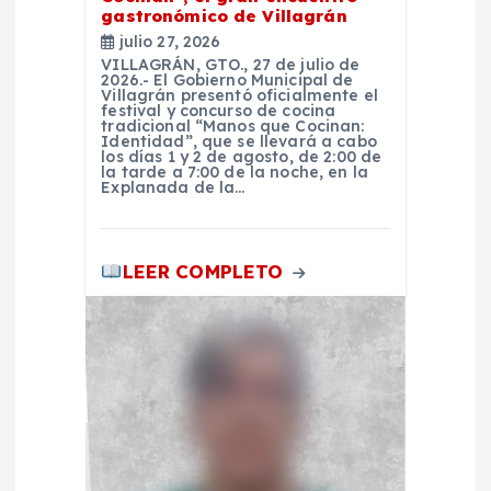
t
gastronómico de Villagrán
julio 27, 2026
r
VILLAGRÁN, GTO., 27 de julio de
2026.- El Gobierno Municipal de
Villagrán presentó oficialmente el
festival y concurso de cocina
a
tradicional “Manos que Cocinan:
Identidad”, que se llevará a cabo
los días 1 y 2 de agosto, de 2:00 de
d
la tarde a 7:00 de la noche, en la
Explanada de la…
a
LEER COMPLETO
s