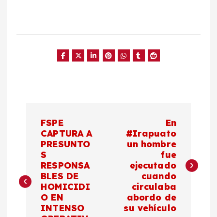
N
FSPE
En
a
CAPTURA A
#Irapuato
PRESUNTO
un hombre
S
fue
v
RESPONSA
ejecutado
BLES DE
cuando
e
HOMICIDI
circulaba
O EN
abordo de
g
INTENSO
su vehículo