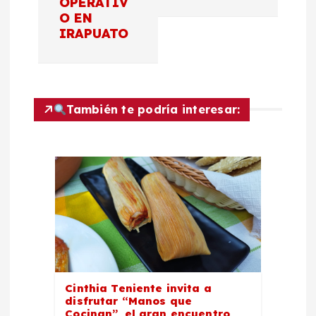
OPERATIV
a
O EN
IRAPUATO
c
i
También te podría interesar:
ó
n
d
e
e
Cinthia Teniente invita a
n
disfrutar “Manos que
Cocinan”, el gran encuentro