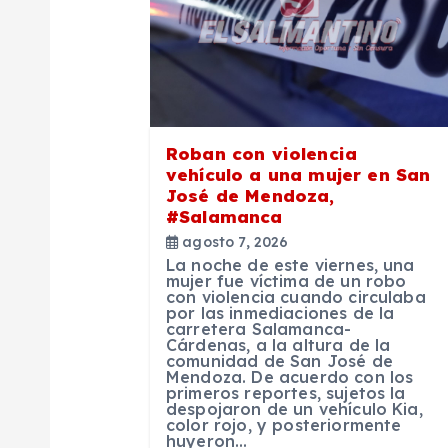
i
ó
n
Roban con violencia
vehículo a una mujer en San
d
José de Mendoza,
#Salamanca
agosto 7, 2026
e
La noche de este viernes, una
mujer fue víctima de un robo
con violencia cuando circulaba
e
por las inmediaciones de la
carretera Salamanca-
Cárdenas, a la altura de la
n
comunidad de San José de
Mendoza. De acuerdo con los
primeros reportes, sujetos la
despojaron de un vehículo Kia,
t
color rojo, y posteriormente
huyeron…