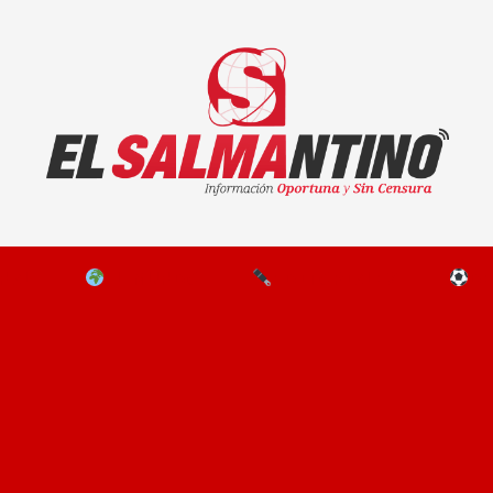
El Salmantino - medios/noticias/editorial
NAL
EL MUNDO
EDITORIALES
D