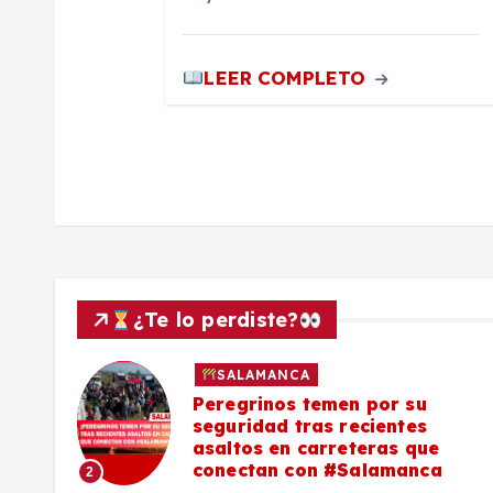
r
LEER COMPLETO
a
d
a
s
¿Te lo perdiste?
SALAMANCA
lo a
Peregrinos temen por su
seguridad tras recientes
asaltos en carreteras que
conectan con #Salamanca
2