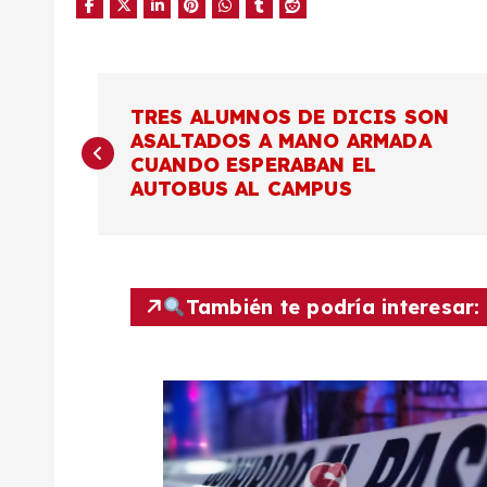
N
TRES ALUMNOS DE DICIS SON
ASALTADOS A MANO ARMADA
a
CUANDO ESPERABAN EL
AUTOBUS AL CAMPUS
v
e
También te podría interesar:
g
a
c