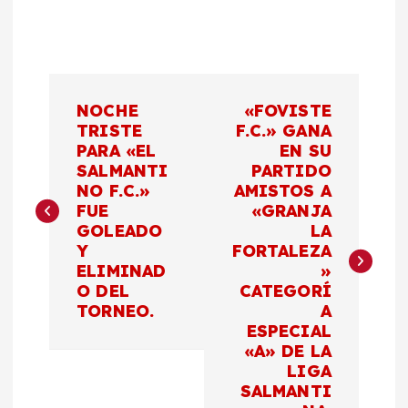
N
NOCHE
«FOVISTE
a
TRISTE
F.C.» GANA
PARA «EL
EN SU
SALMANTI
PARTIDO
v
NO F.C.»
AMISTOS A
FUE
«GRANJA
e
GOLEADO
LA
Y
FORTALEZA
g
ELIMINAD
»
O DEL
CATEGORÍ
a
TORNEO.
A
ESPECIAL
c
«A» DE LA
LIGA
SALMANTI
i