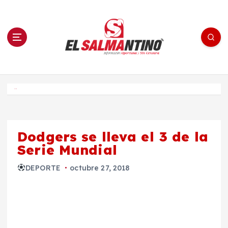
S
a
l
t
a
r
a
l
c
o
El Salmantino - medios/noticias/editorial
n
t
e
Inicio
n
i
d
o
Dodgers se lleva el 3 de la
Serie Mundial
DEPORTE
octubre 27, 2018