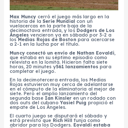
Max Muncy
cerró el juego más largo en la
historia de la
Serie Mundial
con un
vuelacercas en la parte baja de la
decimoctava entrada, y los
Dodgers de Los
Ángeles
vencieron ya en sábado por 3-2 a
los
Medias Rojas de Boston
para acercarse
a 2-1 en la lucha por el título.
Muncy conectó un envío de Nathan Eovaldi
,
que estaba en su séptimo episodio como
relevista en la lomita. Hicieron falta siete
horas, 20 minutes y
561 lanzamientos
para
completar el juego.
En la decimotercera entrada, los Medias
Rojas estuvieron muy cerca de adelantarse
en el cómputo de la eliminatoria al mejor de
siete. Pero el amplio lanzamiento del
segunda base
Ian Kinsler
en un rodado con
dos outs del cubano
Yasiel Puig
propició el
empate de Los Ángeles.
El cuarto juego se disputará el sábado y
está previsto que
Rich Hill
funja como
abridor para los Dodgers.
Eovaldi estaba