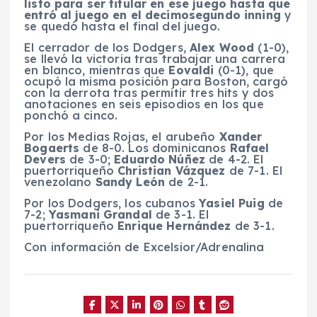
listo para ser titular en ese juego hasta que
entró al juego en el decimosegundo inning
y
se quedó hasta el final del juego.
El cerrador de los Dodgers,
Alex Wood
(1-0),
se llevó la victoria tras trabajar una carrera
en blanco, mientras que
Eovaldi
(0-1), que
ocupó la misma posición para Boston, cargó
con la derrota tras permitir tres hits y dos
anotaciones en seis episodios en los que
ponchó a cinco.
Por los Medias Rojas, el arubeño
Xander
Bogaerts
de 8-0. Los dominicanos
Rafael
Devers
de 3-0;
Eduardo Núñez
de 4-2. El
puertorriqueño
Christian Vázquez
de 7-1. El
venezolano
Sandy León
de 2-1.
Por los Dodgers, los cubanos
Yasiel Puig
de
7-2;
Yasmani Grandal
de 3-1. El
puertorriqueño
Enrique Hernández
de 3-1.
Con información de Excelsior/Adrenalina