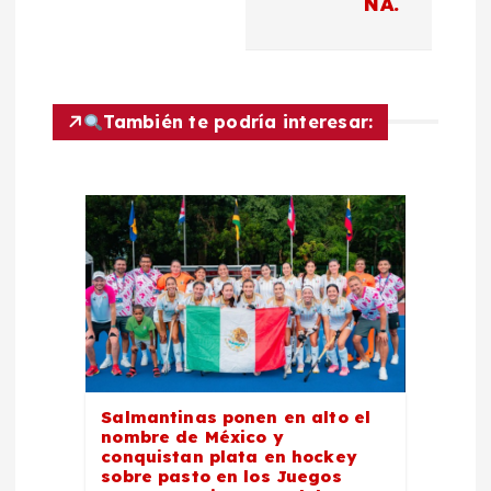
NA.
ó
n
También te podría interesar:
d
e
e
n
t
r
Salmantinas ponen en alto el
nombre de México y
conquistan plata en hockey
a
sobre pasto en los Juegos