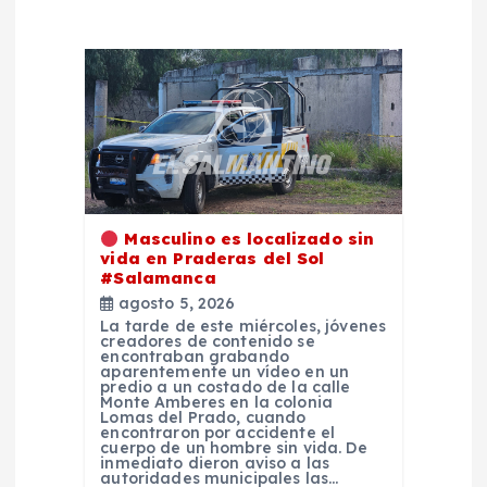
e
e
n
t
Masculino es localizado sin
r
vida en Praderas del Sol
#Salamanca
a
agosto 5, 2026
La tarde de este miércoles, jóvenes
creadores de contenido se
d
encontraban grabando
aparentemente un vídeo en un
predio a un costado de la calle
a
Monte Amberes en la colonia
Lomas del Prado, cuando
encontraron por accidente el
cuerpo de un hombre sin vida. De
s
inmediato dieron aviso a las
autoridades municipales las…