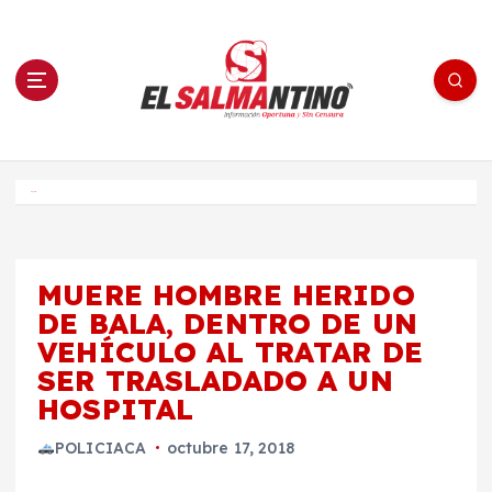
S
a
l
t
a
r
a
l
c
o
El Salmantino - medios/noticias/editorial
n
t
e
Inicio
n
i
d
o
MUERE HOMBRE HERIDO
DE BALA, DENTRO DE UN
VEHÍCULO AL TRATAR DE
SER TRASLADADO A UN
HOSPITAL
POLICIACA
octubre 17, 2018