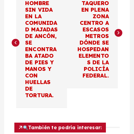
HOMBRE
TAQUERO
SIN VIDA
EN PLENA
v
EN LA
ZONA
COMUNIDA
CENTRO A
e
D MAJADAS
ESCASOS
DE ANCÓN,
METROS
g
SE
DÓNDE SE
ENCONTRA
HOSPEDAN
a
BA ATADO
ELEMENTO
DE PIES Y
S DE LA
c
MANOS Y
POLICÍA
CON
FEDERAL.
HUELLAS
i
DE
TORTURA.
ó
n
d
También te podría interesar: